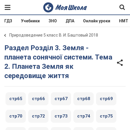
ГДЗ
Учебники
ЗНО
ДПА
Онлайн уроки
НМТ
Природоведение 5 класс В. И. Баштовый 2018
Раздел Розділ 3. Земля -
планета сонячної системи. Тема
2. Планета Земля як
середовище життя
стр65
стр66
стр67
стр68
стр69
стр70
стр72
стр73
стр74
стр75