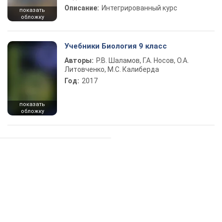
Описание:
Интегрированный курс
показать
обложку
Учебники Биология 9 класс
Авторы:
Р.В. Шаламов, Г.А. Носов, О.А.
Литовченко, М.С. Калиберда
Год:
2017
показать
обложку