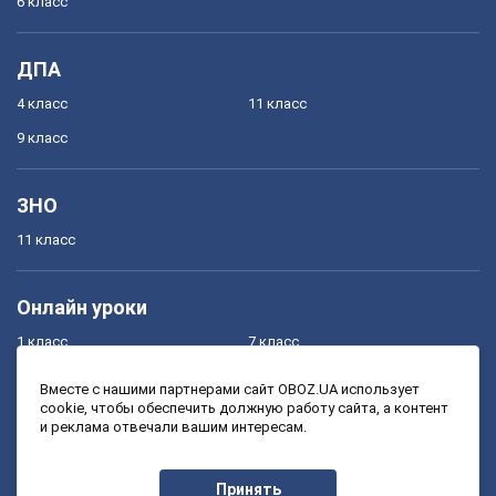
6 класс
ДПА
4 класс
11 класс
9 класс
ЗНО
11 класс
Онлайн уроки
1 класс
7 класс
2 класс
8 класс
Вместе с нашими партнерами сайт OBOZ.UA использует
cookie, чтобы обеспечить должную работу сайта, а контент
3 класс
9 класс
и реклама отвечали вашим интересам.
4 класс
10 класс
5 класс
11 класс
Принять