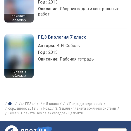
Год:
2013
Описание:
Сборник задач и контрольных
работ
показать
обложку
ГДЗ Биология 7 класс
Авторы:
В. И. Соболь
Год:
2015
Описание:
Рабочая тетрадь
показать
обложку
✅ ГДЗ ✅
⚡ 5 класс ⚡
Природоведение ✍
Коршевнюк 2018
Розділ 3. Земля - планета сонячної системи
Тема 2. Планета Земля як середовище життя