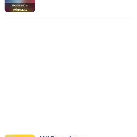
показать
обложку