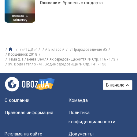
Описание:
Уровень стандарта
показать
обложку
✅ ГДЗ ✅
⚡ 5 класс ⚡
Природоведение ✍
Коршевнюк 2018
Тема 2. Планета Земля як середовище життя № Стр. 116 - 173
39. Вода і тепло - 41. Водне середовище № Стр. 141 - 156
В начало
О компании
Команда
Правовая информация
Политика
конфиденциальности
Реклама на сайте
Документы