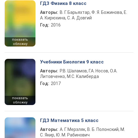
ГДЗ Физика 8 класс
Авторы:
В. Г. Барьяхтар, Ф. Я. Божинова, Е.
А. Кирюхина, С. А. Довгий
Год:
2016
показать
обложку
Учебники Биология 9 класс
Авторы:
Р.В. Шаламов, Г.А. Носов, О.А.
Литовченко, М.С. Калиберда
Год:
2017
показать
обложку
ГДЗ Математика 5 класс
Авторы:
А. Г. Мерзляк, В. Б. Полонский, М.
С. Якир, Ю. М. Рабинович