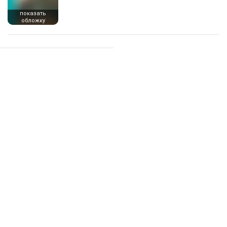
показать
обложку