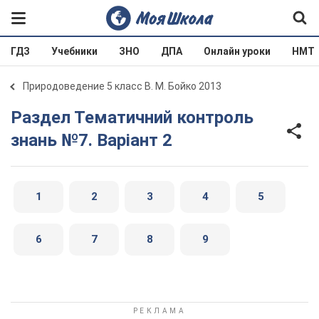
ГДЗ
Учебники
ЗНО
ДПА
Онлайн уроки
НМТ
Природоведение 5 класс В. М. Бойко 2013
Раздел Тематичний контроль
знань №7. Варіант 2
1
2
3
4
5
6
7
8
9