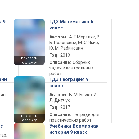
я 9
ГДЗ Математика 5
класс
Авторы:
А. Г. Мерзляк, В.
Б. Полонский, М. С. Якир,
Ю. М. Рабинович
Год:
2013
показать
Описание:
Сборник
обложку
задач и контрольных
работ
кий
ГДЗ География 9
класс
ян,
Авторы:
В. М. Бойко, И.
Л. Дитчук
Год:
2017
Описание:
Тетрадь для
показать
практических работ
обложку
сс
Учебники Всемирная
история 9 класс
тар,