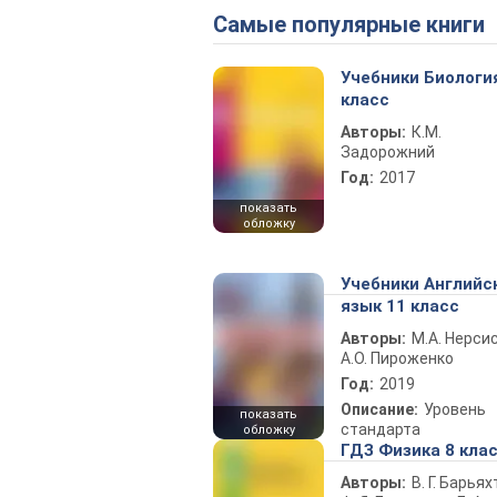
Самые популярные книги
Учебники Биологи
класс
Авторы:
К.М.
Задорожний
Год:
2017
показать
обложку
Учебники Английс
язык 11 класс
Авторы:
М.А. Нерсис
А.О. Пироженко
Год:
2019
Описание:
Уровень
показать
стандарта
обложку
ГДЗ Физика 8 кла
Авторы:
В. Г. Барьях