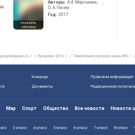
Авторы:
А.А. Мартынюк,
ий
О. А. Гисем
Год:
2017
показать
обложку
иродоведение ✍
Ярошенко 2013
Тематичний контроль знань №5
Команда
Правовая информация
йте
Документы
Редакционная политика
Мир
Спорт
Общество
Все новости
Новости 
ласс
3 класс
4 класс
5 класс
6 класс
7 класс
8 класс