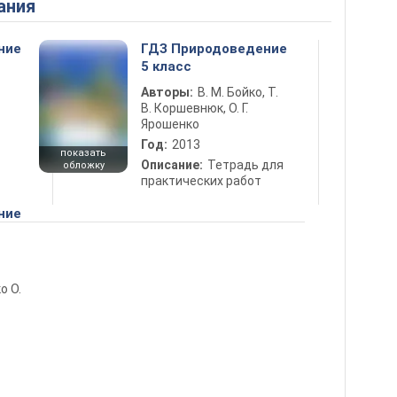
ания
ние
ГДЗ Природоведение
5 класс
Авторы:
В. М. Бойко, Т.
В. Коршевнюк, О. Г.
Ярошенко
Год:
2013
показать
Описание:
Тетрадь для
обложку
практических работ
ние
о О.