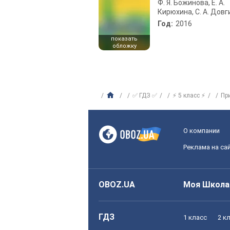
Ф. Я. Божинова, Е. А.
Кирюхина, С. А. Довг
Год:
2016
показать
обложку
✅ ГДЗ ✅
⚡ 5 класс ⚡
Пр
О компании
Реклама на са
OBOZ.UA
Моя Школа
ГДЗ
1 класс
2 к