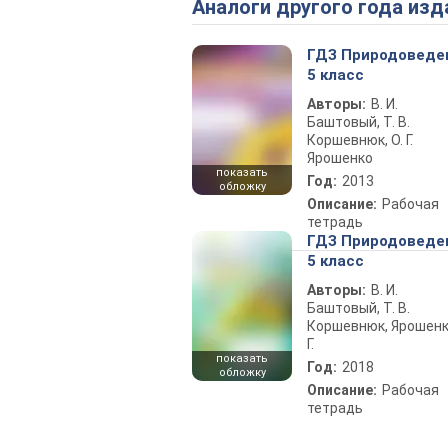
Аналоги другого года изд
ГДЗ Природоведе
5 класс
Авторы:
В. И.
Баштовый, Т. В.
Коршевнюк, О. Г.
Ярошенко
показать
Год:
2013
обложку
Описание:
Рабочая
тетрадь
ГДЗ Природоведе
5 класс
Авторы:
В. И.
Баштовый, Т. В.
Коршевнюк, Ярошенк
Г.
показать
Год:
2018
обложку
Описание:
Рабочая
тетрадь