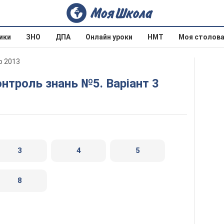
ики
ЗНО
ДПА
Онлайн уроки
НМТ
Моя столов
о 2013
онтроль знань №5. Варіант 3
3
4
5
8