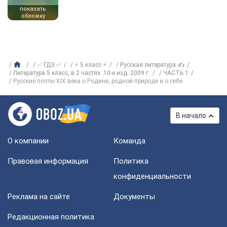
показать
обложку
✅ ГДЗ ✅
⚡ 5 класс ⚡
Русская литература ✍
Литература 5 класс, в 2 частях. 10-е изд. 2009 г.
ЧАСТЬ 1
Русские поэты XIX века о Родине, родной природе и о себе
В начало
О компании
Команда
Правовая информация
Политика
конфиденциальности
Реклама на сайте
Документы
Редакционная политика