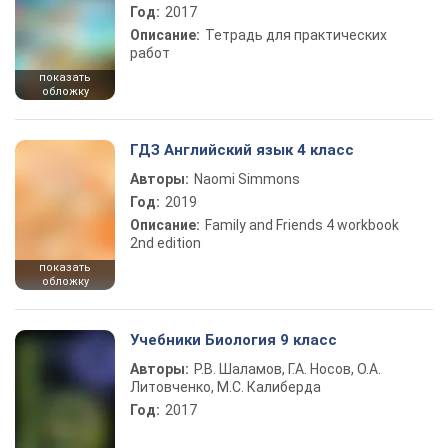
Год:
2017
Описание:
Тетрадь для практических
работ
показать
обложку
ГДЗ Английский язык 4 класс
Авторы:
Naomi Simmons
Год:
2019
Описание:
Family and Friends 4 workbook
2nd edition
показать
обложку
Учебники Биология 9 класс
Авторы:
Р.В. Шаламов, Г.А. Носов, О.А.
Литовченко, М.С. Калиберда
Год:
2017