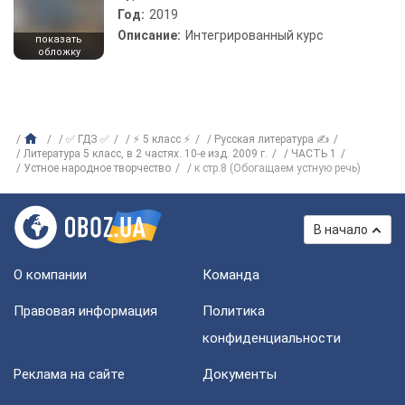
Год:
2019
Описание:
Интегрированный курс
показать
обложку
✅ ГДЗ ✅
⚡ 5 класс ⚡
Русская литература ✍
Литература 5 класс, в 2 частях. 10-е изд. 2009 г.
ЧАСТЬ 1
Устное народное творчество
к стр.8 (Обогащаем устную речь)
В начало
О компании
Команда
Правовая информация
Политика
конфиденциальности
Реклама на сайте
Документы