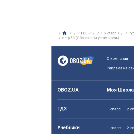
✅ ГДЗ ✅
⚡ 5 класс ⚡
Ру
к стр.50 (Обогащаем устную речь)
О компании
Реклама на са
OBOZ.UA
Моя Школа
ГДЗ
1 класс
2 к
Учебники
1 класс
2 к