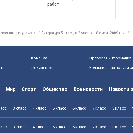
работ
сская литература ✍
Литература 5 класс, в 2 частях. 10-е изд. 2009 г.
Ч
Команда
Правовая информация
йте
Документы
Редакционная политика
Мир
Спорт
Общество
Все новости
Новости 
ласс
3 класс
4 класс
5 класс
6 класс
7 класс
8 класс
ласс
3 класс
4 класс
5 класс
6 класс
7 класс
8 класс