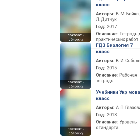
класс
Авторы:
В. М. Бойко,
Л. Дитчук
Год:
2017
Описание:
Тетрадь 
показать
практических работ
обложку
ГДЗ Биология 7
класс
Авторы:
В. И. Собол
Год:
2015
Описание:
Рабочая
тетрадь
показать
обложку
Учебники Укр мова
класс
Авторы:
А. П. Глазов
Год:
2018
Описание:
Уровень
стандарта
показать
обложку