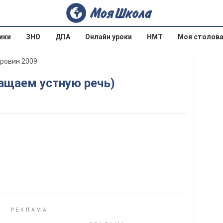
ики
ЗНО
ДПА
Онлайн уроки
НМТ
Моя столов
оровин 2009
огащаем устную речь)