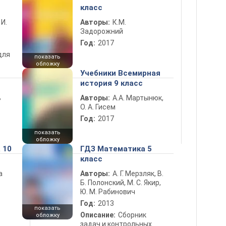
класс
 И.
Авторы:
К.М.
Задорожний
Год:
2017
для
показать
обложку
Учебники Всемирная
история 9 класс
ь
Авторы:
А.А. Мартынюк,
О. А. Гисем
Год:
2017
показать
обложку
 10
ГДЗ Математика 5
класс
а
Авторы:
А. Г. Мерзляк, В.
Б. Полонский, М. С. Якир,
Ю. М. Рабинович
Год:
2013
показать
Описание:
Сборник
обложку
задач и контрольных