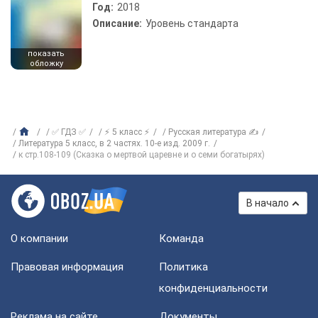
Год:
2018
Описание:
Уровень стандарта
показать
обложку
✅ ГДЗ ✅
⚡ 5 класс ⚡
Русская литература ✍
Литература 5 класс, в 2 частях. 10-е изд. 2009 г.
к стр.108-109 (Сказка о мертвой царевне и о семи богатырях)
В начало
О компании
Команда
Правовая информация
Политика
конфиденциальности
Реклама на сайте
Документы