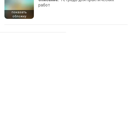
работ
показать
обложку