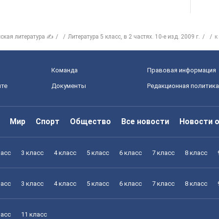
сская литература ✍
Литература 5 класс, в 2 частях. 10-е изд. 2009 г.
к
Команда
Правовая информация
йте
Документы
Редакционная политика
Мир
Спорт
Общество
Все новости
Новости 
ласс
3 класс
4 класс
5 класс
6 класс
7 класс
8 класс
ласс
3 класс
4 класс
5 класс
6 класс
7 класс
8 класс
ласс
11 класс