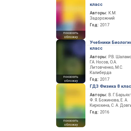
класс
Авторы:
К.М.
Задорожний
Год:
2017
показать
обложку
Учебники Биологи
класс
Авторы:
Р.В. Шаламо
Г.А. Носов, О.А.
Литовченко, М.С.
Калиберда
показать
Год:
2017
обложку
ГДЗ Физика 8 кла
Авторы:
В. Г. Барьях
Ф. Я. Божинова, Е. А.
Кирюхина, С. А. Довг
Год:
2016
показать
обложку