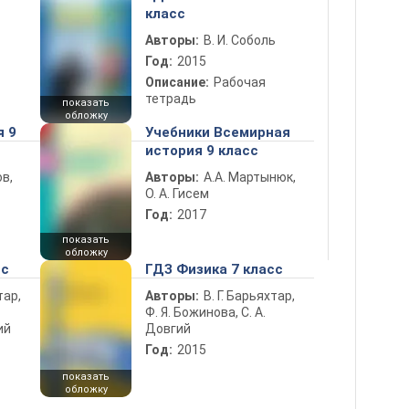
класс
Авторы:
В. И. Соболь
Год:
2015
Описание:
Рабочая
тетрадь
показать
обложку
я 9
Учебники Всемирная
история 9 класс
в,
Авторы:
А.А. Мартынюк,
О. А. Гисем
Год:
2017
показать
обложку
сс
ГДЗ Физика 7 класс
тар,
Авторы:
В. Г. Барьяхтар,
Ф. Я. Божинова, С. А.
ий
Довгий
Год:
2015
показать
обложку