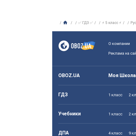
✅ ГДЗ ✅
⚡ 5 класс ⚡
Ру
О компании
Реклама на са
OBOZ.UA
Моя Школа
ГДЗ
1 класс
2 к
Учебники
1 класс
2 к
ДПА
4 класс
9 к