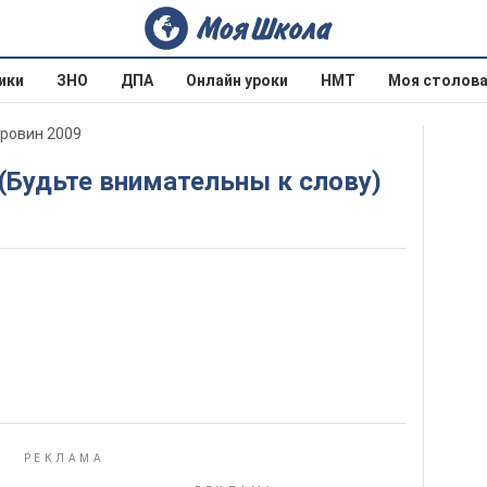
ики
ЗНО
ДПА
Онлайн уроки
НМТ
Моя столов
оровин 2009
9 (Будьте внимательны к слову)