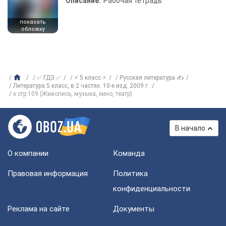
Описание:
Рабочая тетрадь
показать
обложку
✅ ГДЗ ✅
⚡ 5 класс ⚡
Русская литература ✍
Литература 5 класс, в 2 частях. 10-е изд. 2009 г.
к стр.109 (Живопись, музыка, кино, театр)
В начало
О компании
Команда
Правовая информация
Политика
конфиденциальности
Реклама на сайте
Документы