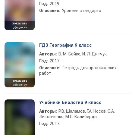
Год:
2019
Описание:
Уровень стандарта
показать
обложку
ГДЗ География 9 класс
Авторы:
В. М. Бойко, И. Л. Дитчук
Год:
2017
Описание:
Тетрадь для практических
работ
показать
обложку
Учебники Биология 9 класс
Авторы:
Р.В. Шаламов, Г.А. Носов, О.А.
Литовченко, М.С. Калиберда
Год:
2017