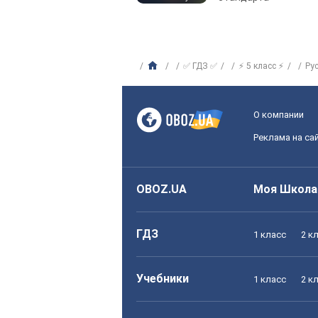
✅ ГДЗ ✅
⚡ 5 класс ⚡
Ру
О компании
Реклама на са
OBOZ.UA
Моя Школа
ГДЗ
1 класс
2 к
Учебники
1 класс
2 к