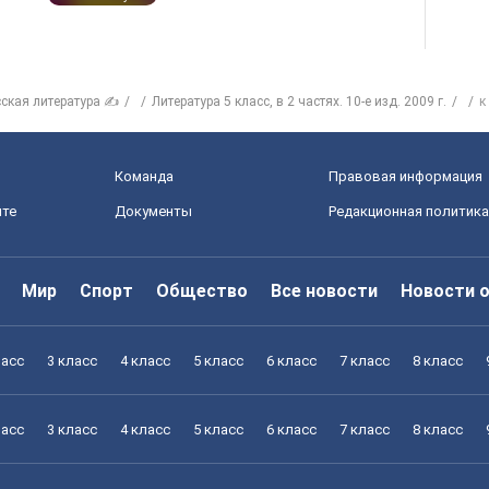
сская литература ✍
Литература 5 класс, в 2 частях. 10-е изд. 2009 г.
к
Команда
Правовая информация
йте
Документы
Редакционная политика
Мир
Спорт
Общество
Все новости
Новости 
ласс
3 класс
4 класс
5 класс
6 класс
7 класс
8 класс
ласс
3 класс
4 класс
5 класс
6 класс
7 класс
8 класс