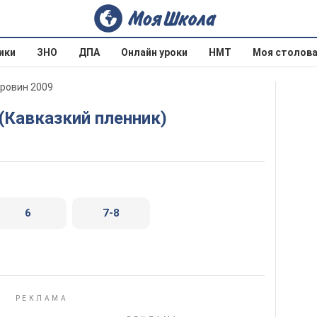
ики
ЗНО
ДПА
Онлайн уроки
НМТ
Моя столов
оровин 2009
 (Кавказкий пленник)
6
7-8