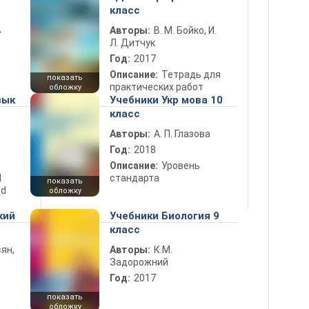
класс
ь
Авторы:
В. М. Бойко, И.
Л. Дитчук
Год:
2017
Описание:
Тетрадь для
показать
практических работ
обложку
зык
Учебники Укр мова 10
класс
Авторы:
А. П. Глазова
Год:
2018
Описание:
Уровень
d
стандарта
показать
nd
обложку
кий
Учебники Биология 9
класс
ян,
Авторы:
К.М.
Задорожний
Год:
2017
показать
обложку