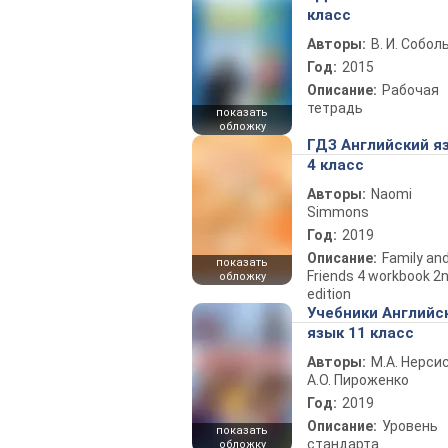
класс
Авторы:
В. И. Собол
Год:
2015
Описание:
Рабочая
тетрадь
показать
обложку
ГДЗ Английский я
4 класс
Авторы:
Naomi
Simmons
Год:
2019
Описание:
Family an
показать
Friends 4 workbook 2
обложку
edition
Учебники Английс
язык 11 класс
Авторы:
М.А. Нерсис
А.О. Пироженко
Год:
2019
Описание:
Уровень
показать
стандарта
обложку