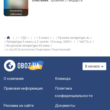
Описание:
Уровень стандарта
показать
обложку
✅ ГДЗ ✅
⚡ 5 класс ⚡
Русская литература ✍
Литература 5 класс, в 2 частях. 10-е изд. 2009 г.
ЧАСТЬ 2
Из русской литературы XX века
к стр.68 (Константин Георгиевич Паустовский)
В начало
О компании
Команда
Правовая информация
Политика
конфиденциальности
Реклама на сайте
Документы