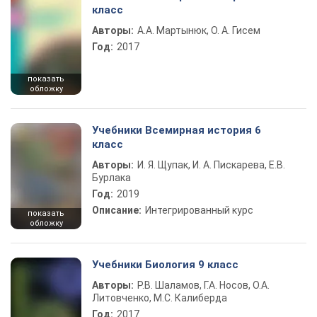
класс
Авторы:
А.А. Мартынюк, О. А. Гисем
Год:
2017
показать
обложку
Учебники Всемирная история 6
класс
Авторы:
И. Я. Щупак, И. А. Пискарева, Е.В.
Бурлака
Год:
2019
Описание:
Интегрированный курс
показать
обложку
Учебники Биология 9 класс
Авторы:
Р.В. Шаламов, Г.А. Носов, О.А.
Литовченко, М.С. Калиберда
Год:
2017