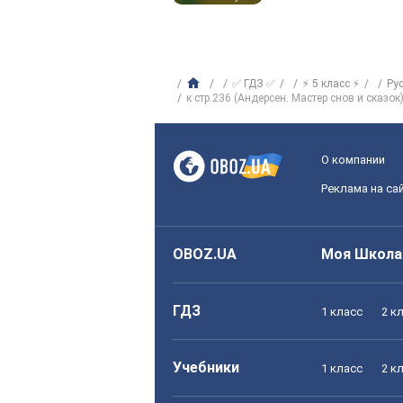
✅ ГДЗ ✅
⚡ 5 класс ⚡
Ру
к стр.236 (Андерсен. Мастер снов и сказок
О компании
Реклама на са
OBOZ.UA
Моя Школа
ГДЗ
1 класс
2 к
Учебники
1 класс
2 к