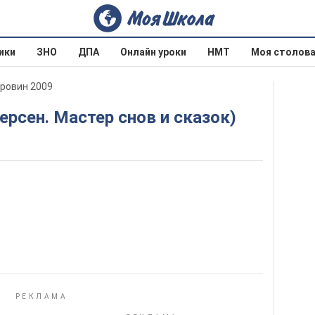
ики
ЗНО
ДПА
Онлайн уроки
НМТ
Моя столов
оровин 2009
дерсен. Мастер снов и сказок)