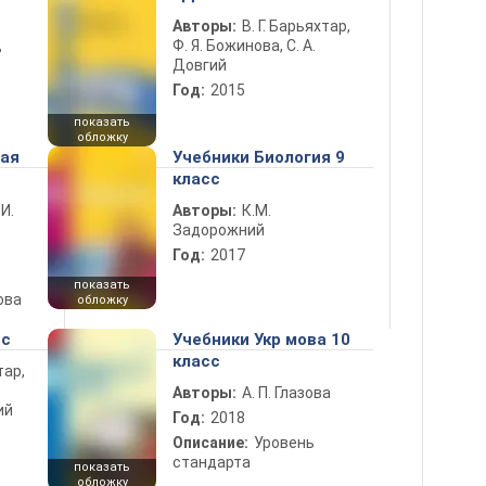
Авторы:
В. Г. Барьяхтар,
Ф. Я. Божинова, С. А.
ь
Довгий
Год:
2015
показать
обложку
ная
Учебники Биология 9
класс
 И.
Авторы:
К.М.
Задорожний
Год:
2017
показать
ова
обложку
сс
Учебники Укр мова 10
класс
тар,
Авторы:
А. П. Глазова
ий
Год:
2018
Описание:
Уровень
стандарта
показать
обложку