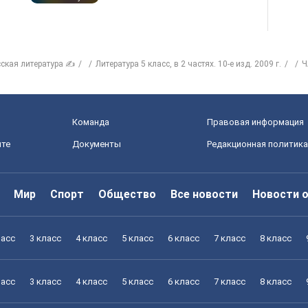
сская литература ✍
Литература 5 класс, в 2 частях. 10-е изд. 2009 г.
Ч
)
Команда
Правовая информация
йте
Документы
Редакционная политика
Мир
Спорт
Общество
Все новости
Новости 
ласс
3 класс
4 класс
5 класс
6 класс
7 класс
8 класс
ласс
3 класс
4 класс
5 класс
6 класс
7 класс
8 класс