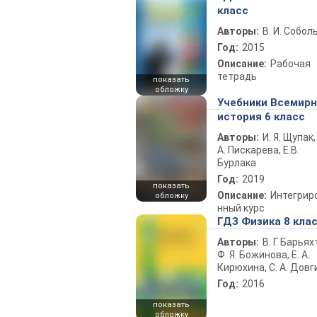
класс
Авторы:
В. И. Собол
Год:
2015
Описание:
Рабочая
тетрадь
показать
обложку
Учебники Всемир
история 6 класс
Авторы:
И. Я. Щупак,
А. Пискарева, Е.В.
Бурлака
Год:
2019
показать
Описание:
Интегрир
обложку
нный курс
ГДЗ Физика 8 кла
Авторы:
В. Г. Барьях
Ф. Я. Божинова, Е. А.
Кирюхина, С. А. Довг
Год:
2016
показать
обложку