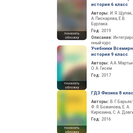
история 6 класс
Авторы:
И. Я. Щупак,
А. Пискарева, Е.В.
Бурлака
Год:
2019
показать
Описание:
Интегрир
обложку
нный курс
Учебники Всемир
история 9 класс
Авторы:
А.А. Марты
О. А. Гисем
Год:
2017
показать
обложку
ГДЗ Физика 8 кла
Авторы:
В. Г. Барьях
Ф. Я. Божинова, Е. А.
Кирюхина, С. А. Довг
Год:
2016
показать
обложку