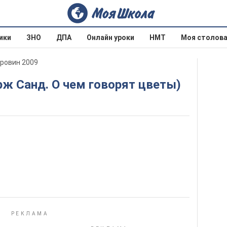
ики
ЗНО
ДПА
Онлайн уроки
НМТ
Моя столов
оровин 2009
орж Санд. О чем говорят цветы)