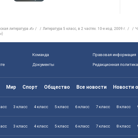
сская литература ✍
Литература 5 класс, в 2 частях. 10-е изд. 2009 г.
Ч
ы)
Команда
Правовая информация
йте
Документы
Редакционная политика
Мир
Спорт
Общество
Все новости
Новости 
ласс
3 класс
4 класс
5 класс
6 класс
7 класс
8 класс
ласс
3 класс
4 класс
5 класс
6 класс
7 класс
8 класс