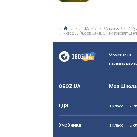
✅ ГДЗ ✅
⚡ 5 класс ⚡
Ру
к стр.250 (Жорж Санд. О чем говорят цвет
О компании
Реклама на са
OBOZ.UA
Моя Школа
ГДЗ
1 класс
2 к
Учебники
1 класс
2 к