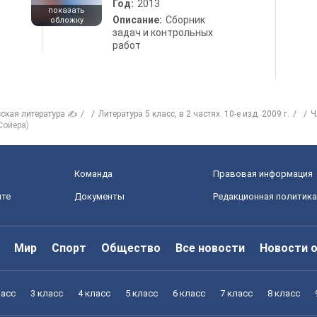
Год:
2013
показать
Описание:
Сборник
обложку
задач и контрольных
работ
сская литература ✍
Литература 5 класс, в 2 частях. 10-е изд. 2009 г.
Ч
Сойера)
Команда
Правовая информация
йте
Документы
Редакционная политика
Мир
Спорт
Общество
Все новости
Новости 
ласс
3 класс
4 класс
5 класс
6 класс
7 класс
8 класс