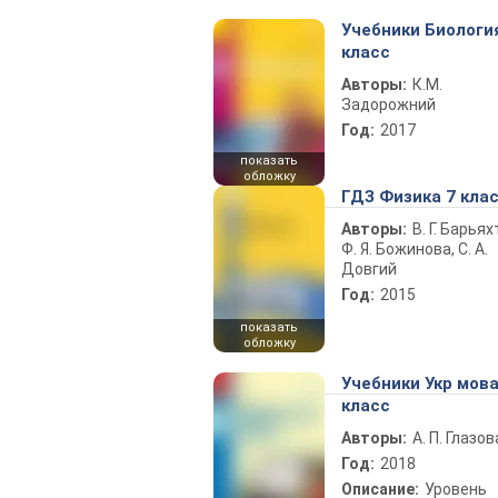
Учебники Биологи
класс
Авторы:
К.М.
Задорожний
Год:
2017
показать
обложку
ГДЗ Физика 7 кла
Авторы:
В. Г. Барьях
Ф. Я. Божинова, С. А.
Довгий
Год:
2015
показать
обложку
Учебники Укр мова
класс
Авторы:
А. П. Глазов
Год:
2018
Описание:
Уровень