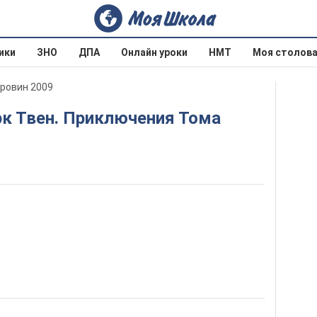
ики
ЗНО
ДПА
Онлайн уроки
НМТ
Моя столов
оровин 2009