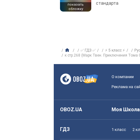
стандарта
показать
обложку
✅ ГДЗ ✅
⚡ 5 класс ⚡
Ру
к стр.268 (Марк Твен. Приключения Тома 
О компании
Реклама на са
OBOZ.UA
Моя Школа
ГДЗ
1 класс
2 к