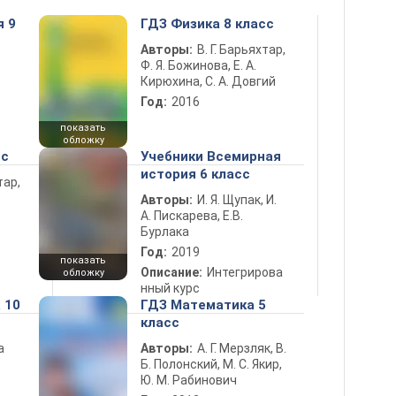
я 9
ГДЗ Физика 8 класс
Авторы:
В. Г. Барьяхтар,
Ф. Я. Божинова, Е. А.
Кирюхина, С. А. Довгий
Год:
2016
показать
обложку
сс
Учебники Всемирная
история 6 класс
тар,
Авторы:
И. Я. Щупак, И.
А. Пискарева, Е.В.
Бурлака
Год:
2019
показать
Описание:
Интегрирова
обложку
нный курс
 10
ГДЗ Математика 5
класс
а
Авторы:
А. Г. Мерзляк, В.
Б. Полонский, М. С. Якир,
Ю. М. Рабинович