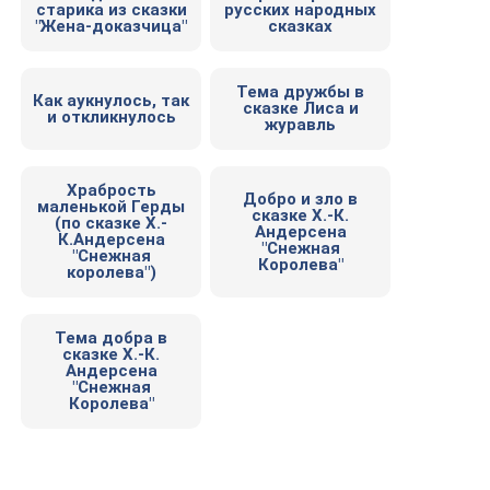
старика из сказки
русских народных
"Жена-доказчица"
сказках
Тема дружбы в
Как аукнулось, так
сказке Лиса и
и откликнулось
журавль
Храбрость
Добро и зло в
маленькой Герды
сказке Х.-К.
(по сказке Х.-
Андерсена
К.Андерсена
"Снежная
"Снежная
Королева"
королева")
Тема добра в
сказке Х.-К.
Андерсена
"Снежная
Королева"