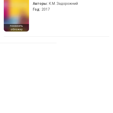
Авторы:
К.М. Задорожний
Год:
2017
показать
обложку