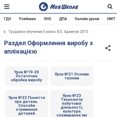
ГДЗ
Учебники
ЗНО
ДПА
Онлайн уроки
НМТ
Трудовое обучение 5 класс В.Е. Адамчук 2013
Раздел Оформлення виробу з
аплікацією
Урок №19-20
Урок №21 Основи
Остаточна
техніки
обробка виробу
Урок №23
Урок №22 Поняття
Технологія
про деталь.
побутової
Способи
діяльності,
отримання
культура
деталей
споживання їжі