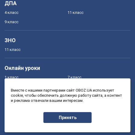
ДПА
4 класс
11 класс
9 класс
ЗНО
11 класс
Онлайн уроки
1 класс
7 класс
2 класс
8 класс
Вместе с нашими партнерами сайт OBOZ.UA использует
cookie, чтобы обеспечить должную работу сайта, а контент
3 класс
9 класс
и реклама отвечали вашим интересам.
4 класс
10 класс
5 класс
11 класс
Принять
6 класс