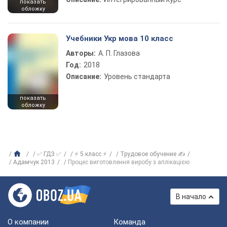
показать
обложку
Учебники Укр мова 10 класс
Авторы:
А. П. Глазова
Год:
2018
Описание:
Уровень стандарта
показать
обложку
✅ ГДЗ ✅
⚡ 5 класс ⚡
Трудовое обучение ✍
Адамчук 2013
Процес виготовлення виробу з аплікацією
В начало
О компании
Команда