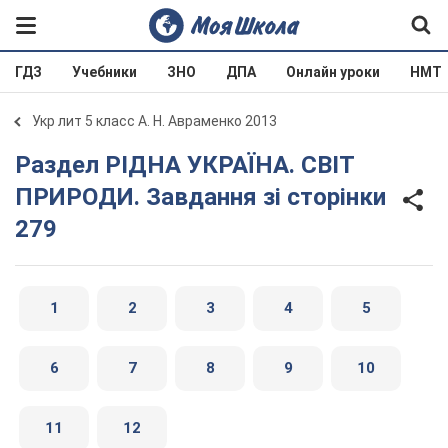
ГДЗ
Учебники
ЗНО
ДПА
Онлайн уроки
НМТ
Укр лит 5 класс А. Н. Авраменко 2013
Раздел РІДНА УКРАЇНА. СВІТ
ПРИРОДИ. Завдання зі сторінки
279
1
2
3
4
5
6
7
8
9
10
11
12