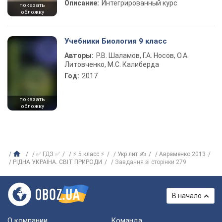
Описание:
Интегрированный курс
показать
обложку
Учебники Биология 9 класс
Авторы:
Р.В. Шаламов, Г.А. Носов, О.А.
Литовченко, М.С. Калиберда
Год:
2017
показать
обложку
✅ ГДЗ ✅
⚡ 5 класс ⚡
Укр лит ✍
Авраменко 2013
РІДНА УКРАЇНА. СВІТ ПРИРОДИ
Завдання зі сторінки 279
В начало
О компании
Команда