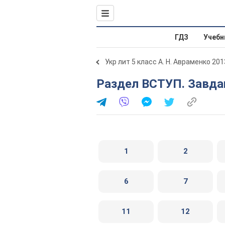
ГДЗ
Учебн
Укр лит 5 класс А. Н. Авраменко 201
Раздел ВСТУП. Завдан
1
2
6
7
11
12