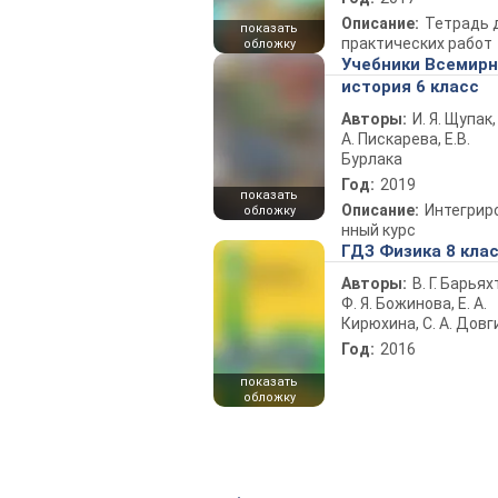
Описание:
Тетрадь 
показать
практических работ
обложку
Учебники Всемир
история 6 класс
Авторы:
И. Я. Щупак,
А. Пискарева, Е.В.
Бурлака
Год:
2019
показать
Описание:
Интегрир
обложку
нный курс
ГДЗ Физика 8 кла
Авторы:
В. Г. Барьях
Ф. Я. Божинова, Е. А.
Кирюхина, С. А. Довг
Год:
2016
показать
обложку