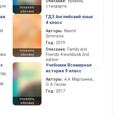
Описание:
Уровень
для
стандарта
показать
обложку
ная
ГДЗ Английский язык
4 класс
 И.
Авторы:
Naomi
Simmons
Год:
2019
Описание:
Family and
показать
ова
Friends 4 workbook 2nd
обложку
edition
сс
Учебники Всемирная
история 9 класс
тар,
Авторы:
А.А. Мартынюк,
ий
О. А. Гисем
Год:
2017
показать
обложку