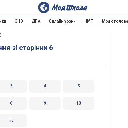
ики
ЗНО
ДПА
Онлайн уроки
НМТ
Моя столов
3
ня зі сторінки 6
3
4
5
8
9
10
13