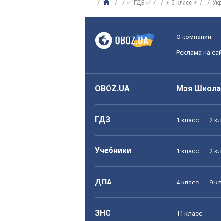
✅ ГДЗ ✅
⚡ 5 класс ⚡
Ук
О компании
Реклама на са
OBOZ.UA
Моя Школа
ГДЗ
1 класс
2 к
Учебники
1 класс
2 к
ДПА
4 класс
9 к
ЗНО
11 класс