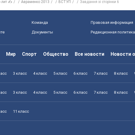
р лит ✍
Авраменко 2013
ВСТУП
Завдання зі сторінки 6
Команда
Правовая информация
йте
Документы
Редакционная политика
Мир
Спорт
Общество
Все новости
Новости 
ласс
3 класс
4 класс
5 класс
6 класс
7 класс
8 класс
ласс
3 класс
4 класс
5 класс
6 класс
7 класс
8 класс
ласс
11 класс