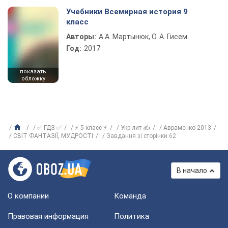
Учебники Всемирная история 9
класс
Авторы:
А.А. Мартынюк, О. А. Гисем
Год:
2017
показать
обложку
✅ ГДЗ ✅
⚡ 5 класс ⚡
Укр лит ✍
Авраменко 2013
СВІТ ФАНТАЗІЇ, МУДРОСТІ
Завдання зі сторінки 62
В начало
О компании
Команда
Правовая информация
Политика