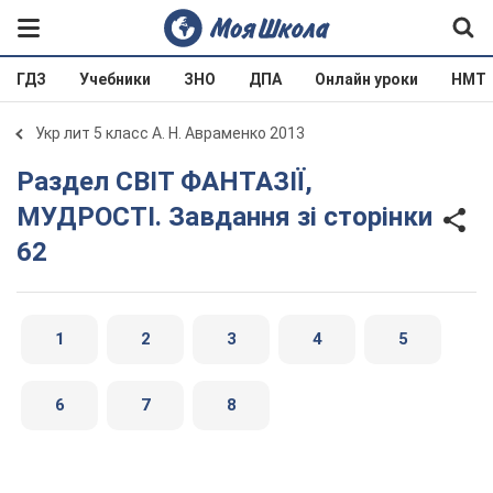
ГДЗ
Учебники
ЗНО
ДПА
Онлайн уроки
НМТ
Укр лит 5 класс А. Н. Авраменко 2013
Раздел СВІТ ФАНТАЗІЇ,
МУДРОСТІ. Завдання зі сторінки
62
1
2
3
4
5
6
7
8