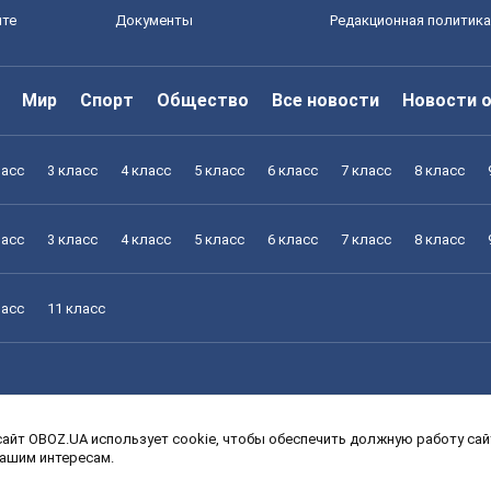
йте
Документы
Редакционная политика
Мир
Спорт
Общество
Все новости
Новости 
ласс
3 класс
4 класс
5 класс
6 класс
7 класс
8 класс
ласс
3 класс
4 класс
5 класс
6 класс
7 класс
8 класс
ласс
11 класс
айт OBOZ.UA использует cookie, чтобы обеспечить должную работу сайт
ласс
3 класс
4 класс
5 класс
6 класс
7 класс
8 класс
вашим интересам.