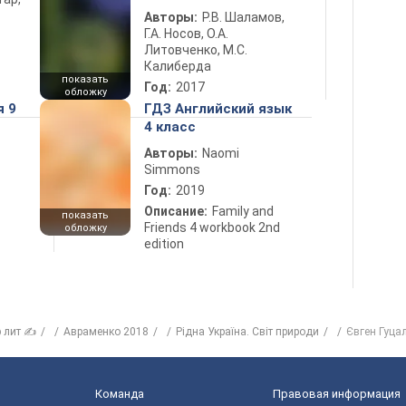
Авторы:
Р.В. Шаламов,
Г.А. Носов, О.А.
Литовченко, М.С.
Калиберда
показать
Год:
2017
обложку
я 9
ГДЗ Английский язык
4 класс
Авторы:
Naomi
Simmons
Год:
2019
Описание:
Family and
показать
Friends 4 workbook 2nd
обложку
edition
р лит ✍
Авраменко 2018
Рідна Україна. Світ природи
Євген Гуцал
Команда
Правовая информация