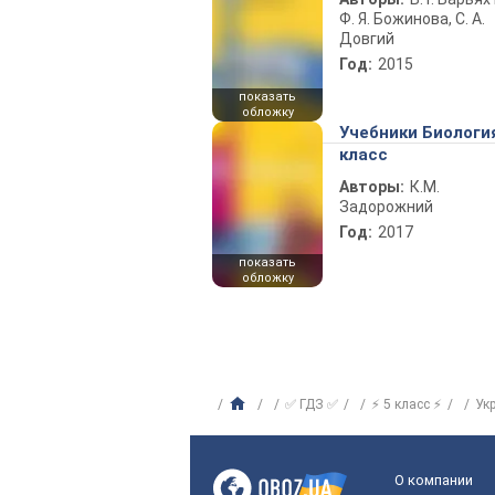
Ф. Я. Божинова, С. А.
Довгий
Год:
2015
показать
обложку
Учебники Биологи
класс
Авторы:
К.М.
Задорожний
Год:
2017
показать
обложку
✅ ГДЗ ✅
⚡ 5 класс ⚡
Ук
О компании