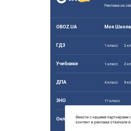
Реклама на са
OBOZ.UA
Моя Школа
ГДЗ
1 класс
2 к
Учебники
1 класс
2 к
ДПА
4 класс
9 к
ЗНО
11 класс
Вместе с нашими партнерами с
Онлайн уроки
1 класс
2 к
контент и реклама отвечали 