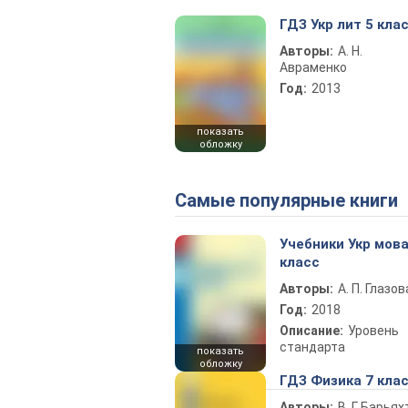
ГДЗ Укр лит 5 кла
Авторы:
А. Н.
Авраменко
Год:
2013
показать
обложку
Самые популярные книги
Учебники Укр мова
класс
Авторы:
А. П. Глазов
Год:
2018
Описание:
Уровень
стандарта
показать
обложку
ГДЗ Физика 7 кла
Авторы:
В. Г. Барьях