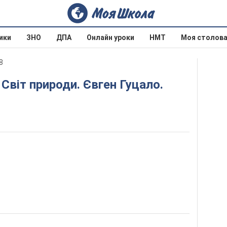
ики
ЗНО
ДПА
Онлайн уроки
НМТ
Моя столов
8