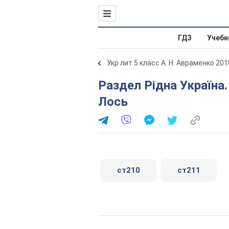
ГДЗ
Учебн
Укр лит 5 класс А. Н. Авраменко 201
Раздел Рідна Україна. Світ природи. Євген Гуцало.
Лось
ст210
ст211