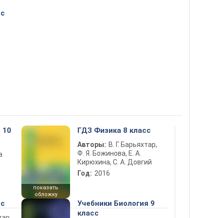
сс
 10
ГДЗ Физика 8 класс
Авторы:
В. Г. Барьяхтар,
Ф. Я. Божинова, Е. А.
а
Кирюхина, С. А. Довгий
Год:
2016
показать
обложку
сс
Учебники Биология 9
класс
тар,