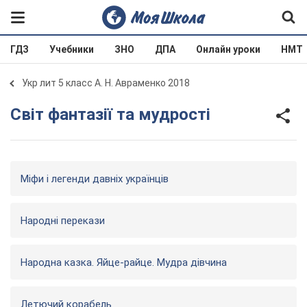
ГДЗ
Учебники
ЗНО
ДПА
Онлайн уроки
НМТ
Укр лит 5 класс А. Н. Авраменко 2018
Світ фантазії та мудрості
Міфи і легенди давніх українців
Народні перекази
Народна казка. Яйце-­райце. Мудра дівчина
Летючий корабель