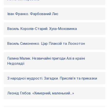
Іван Франко. Фарбований Лис
Василь Королів-Старий. Хуха­-Моховинка
Василь Симоненко. Цар Плаксій та Лоскотон
Галина Малик. Незвичайні пригоди Алі в країні
Недоладії
З народної мудрості. Загадки. Прислів’я та приказки
Леонід Глібов. «Химерний, маленький...»