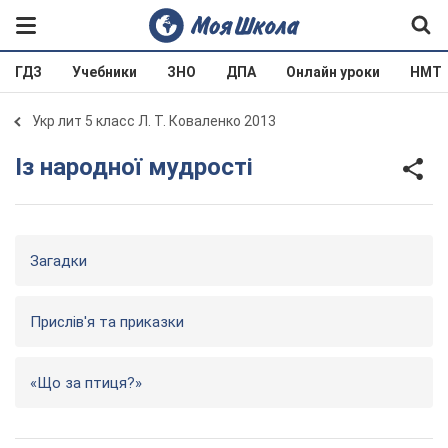
ГДЗ
Учебники
ЗНО
ДПА
Онлайн уроки
НМТ
Укр лит 5 класс Л. Т. Коваленко 2013
Із народної мудрості
Загадки
Прислів'я та приказки
«Що за птиця?»