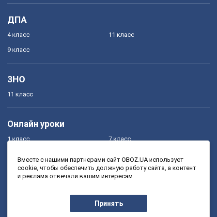
ДПА
4 класс
11 класс
9 класс
ЗНО
11 класс
Онлайн уроки
1 класс
7 класс
2 класс
8 класс
Вместе с нашими партнерами сайт OBOZ.UA использует
cookie, чтобы обеспечить должную работу сайта, а контент
3 класс
9 класс
и реклама отвечали вашим интересам.
4 класс
10 класс
5 класс
11 класс
Принять
6 класс