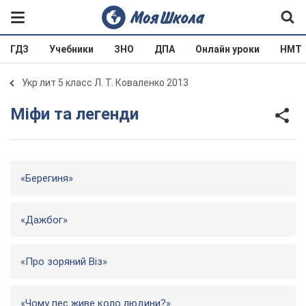
ГДЗ
Учебники
ЗНО
ДПА
Онлайн уроки
НМТ
Укр лит 5 класс Л. Т. Коваленко 2013
Міфи та легенди
«Берегиня»
«Дажбог»
«Про зоряний Віз»
«Чому пес живе коло людини?»