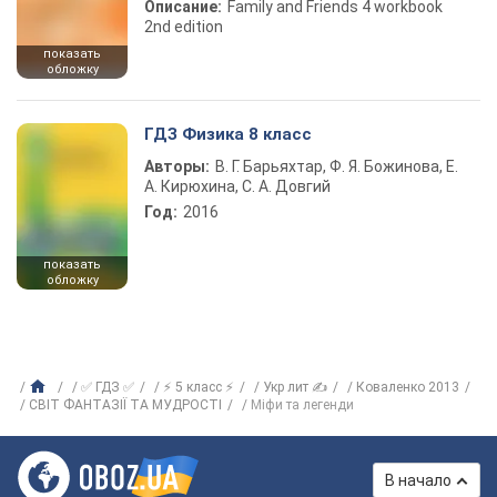
Описание:
Family and Friends 4 workbook
2nd edition
показать
обложку
ГДЗ Физика 8 класс
Авторы:
В. Г. Барьяхтар, Ф. Я. Божинова, Е.
А. Кирюхина, С. А. Довгий
Год:
2016
показать
обложку
✅ ГДЗ ✅
⚡ 5 класс ⚡
Укр лит ✍
Коваленко 2013
СВІТ ФАНТАЗІЇ ТА МУДРОСТІ
Міфи та легенди
В начало