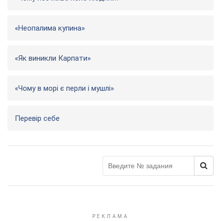
«Неопалима купина»
«Як виникли Карпати»
«Чому в морі є перли і мушлі»
Перевір себе