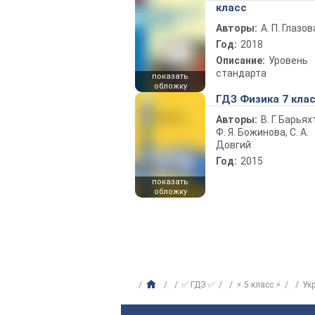
класс
Авторы:
А. П. Глазов
Год:
2018
Описание:
Уровень
стандарта
показать
обложку
ГДЗ Физика 7 кла
Авторы:
В. Г. Барьях
Ф. Я. Божинова, С. А.
Довгий
Год:
2015
показать
обложку
✅ ГДЗ ✅
⚡ 5 класс ⚡
Ук