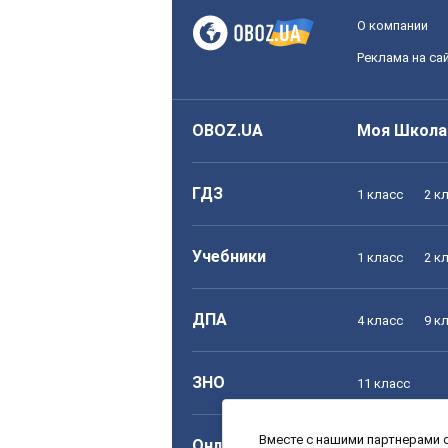
О компании
Реклама на са
OBOZ.UA
Моя Школа
ГДЗ
1 класс
2 к
Учебники
1 класс
2 к
ДПА
4 класс
9 к
ЗНО
11 класс
Вместе с нашими партнерами с
Онлайн уроки
1 класс
2 к