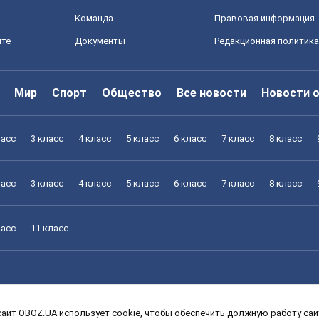
Команда
Правовая информация
йте
Документы
Редакционная политика
Мир
Спорт
Общество
Все новости
Новости 
ласс
3 класс
4 класс
5 класс
6 класс
7 класс
8 класс
ласс
3 класс
4 класс
5 класс
6 класс
7 класс
8 класс
ласс
11 класс
айт OBOZ.UA использует cookie, чтобы обеспечить должную работу сайт
ласс
3 класс
4 класс
5 класс
6 класс
7 класс
8 класс