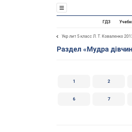
ГДЗ
Учебн
Укр лит 5 класс Л. Т. Коваленко 201
Раздел «Мудра дівчи
1
2
6
7