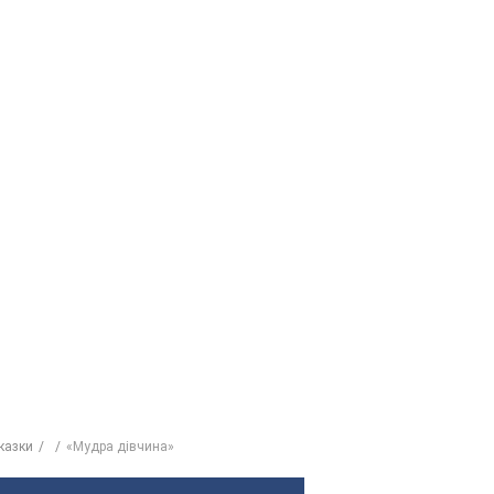
казки
«Мудра дівчина»