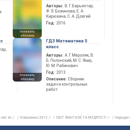
Авторы:
В. Г. Барьяхтар,
Ф. Я. Божинова, Е. А.
а
Кирюхина, С. А. Довгий
Год:
2016
показать
обложку
сс
ГДЗ Математика 5
класс
тар,
Авторы:
А. Г. Мерзляк, В.
Б. Полонский, М. С. Якир,
Ю. М. Рабинович
Год:
2013
показать
Описание:
Сборник
обложку
задач и контрольных
работ
р лит ✍
Коваленко 2013
СВІТ ФАНТАЗІЇ ТА МУДРОСТІ
Народні 