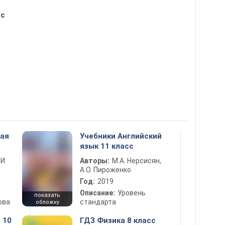
сс
ная
Учебники Английский
язык 11 класс
 И.
Авторы:
М.А. Нерсисян,
А.О. Пироженко
Год:
2019
Описание:
Уровень
показать
ова
стандарта
обложку
 10
ГДЗ Физика 8 класс