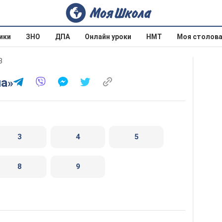
ики
ЗНО
ДПА
Онлайн уроки
НМТ
Моя столов
3
на»
3
4
5
8
9