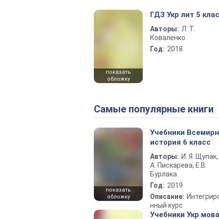
ГДЗ Укр лит 5 кла
Авторы:
Л. Т.
Коваленко
Год:
2018
показать
обложку
Самые популярные книги
Учебники Всемир
история 6 класс
Авторы:
И. Я. Щупак,
А. Пискарева, Е.В.
Бурлака
Год:
2019
показать
Описание:
Интегрир
обложку
нный курс
Учебники Укр мова