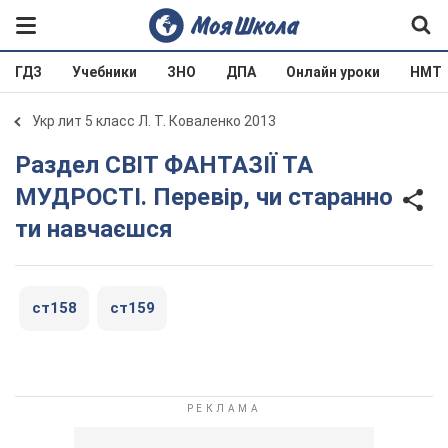
ГДЗ
Учебники
ЗНО
ДПА
Онлайн уроки
НМТ
Укр лит 5 класс Л. Т. Коваленко 2013
Раздел СВІТ ФАНТАЗІЇ ТА
МУДРОСТІ. Перевір, чи старанно
ти навчаєшся
ст158
ст159