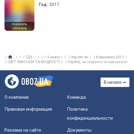
Год:
2017
показать
обложку
✅ ГДЗ ✅
⚡ 5 класс ⚡
Укр лит ✍
Коваленко 2013
СВІТ ФАНТАЗІЇ ТА МУДРОСТІ
Перевір, чи старанно ти навчаєшся
В начало
О компании
Команда
Правовая информация
Политика
конфиденциальности
Реклама на сайте
Документы