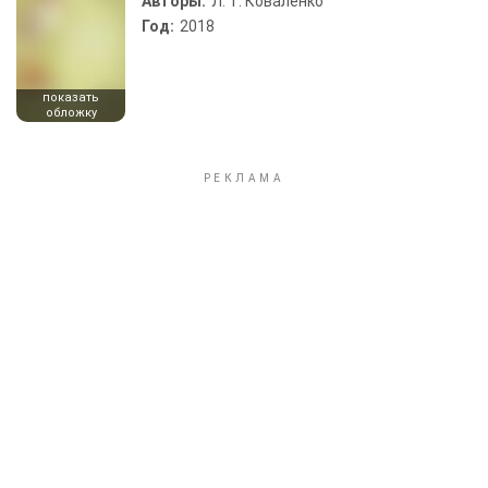
Авторы:
Л. Т. Коваленко
Год:
2018
показать
обложку