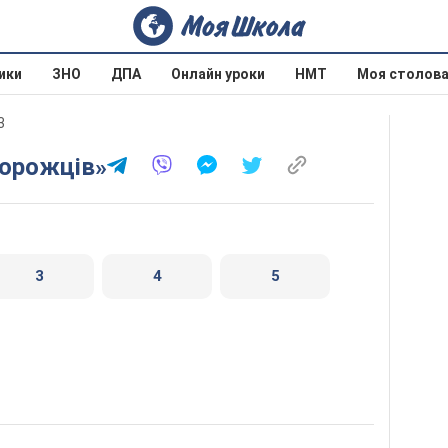
ики
ЗНО
ДПА
Онлайн уроки
НМТ
Моя столов
3
порожців»
3
4
5