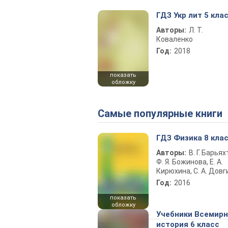
ГДЗ Укр лит 5 кла
Авторы:
Л. Т.
Коваленко
Год:
2018
показать
обложку
Самые популярные книги
ГДЗ Физика 8 кла
Авторы:
В. Г. Барьях
Ф. Я. Божинова, Е. А.
Кирюхина, С. А. Довг
Год:
2016
показать
обложку
Учебники Всемир
история 6 класс