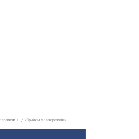
перекази
«Прийом у запорожців»