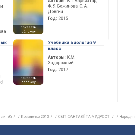
Авторы:
В. Г. Барьяхтар,
Ф. Я. Божинова, С. А.
 И.
Довгий
Год:
2015
показать
ова
обложку
зык
Учебники Биология 9
класс
Авторы:
К.М.
Задорожний
Год:
2017
d
показать
nd
обложку
р лит ✍
Коваленко 2013
СВІТ ФАНТАЗІЇ ТА МУДРОСТІ
Народні 