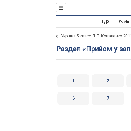
ГДЗ
Учебн
Укр лит 5 класс Л. Т. Коваленко 201
Раздел «Прийом у за
1
2
6
7