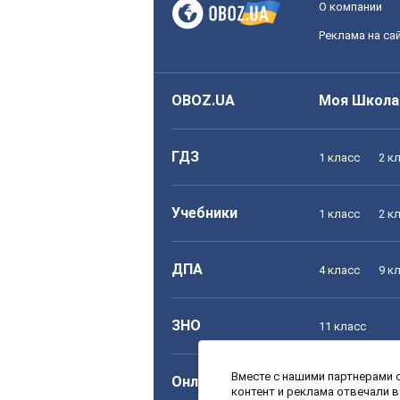
О компании
Реклама на са
OBOZ.UA
Моя Школа
ГДЗ
1 класс
2 к
Учебники
1 класс
2 к
ДПА
4 класс
9 к
ЗНО
11 класс
Вместе с нашими партнерами с
Онлайн уроки
1 класс
2 к
контент и реклама отвечали 