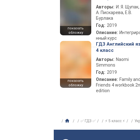
Авторы:
И. Я. Щупак,
А. Пискарева, Е.В.
Бурлака
Год:
2019
показать
Описание:
Интегрир
обложку
нный курс
ГДЗ Английский я
4 класс
Авторы:
Naomi
Simmons
Год:
2019
Описание:
Family an
показать
Friends 4 workbook 2
обложку
edition
✅ ГДЗ ✅
⚡ 5 класс ⚡
Ук