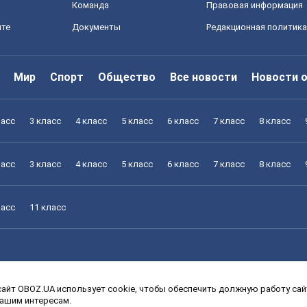
Команда
Правовая информация
йте
Документы
Редакционная политика
Мир
Спорт
Общество
Все новости
Новости 
ласс
3 класс
4 класс
5 класс
6 класс
7 класс
8 класс
ласс
3 класс
4 класс
5 класс
6 класс
7 класс
8 класс
ласс
11 класс
айт OBOZ.UA использует cookie, чтобы обеспечить должную работу сайт
ласс
3 класс
4 класс
5 класс
6 класс
7 класс
8 класс
вашим интересам.