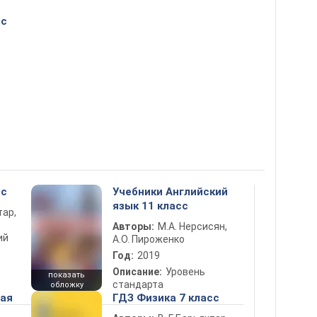
сс
сс
Учебники Английский
язык 11 класс
тар,
Авторы:
М.А. Нерсисян,
ий
А.О. Пироженко
Год:
2019
Описание:
Уровень
показать
стандарта
обложку
ная
ГДЗ Физика 7 класс