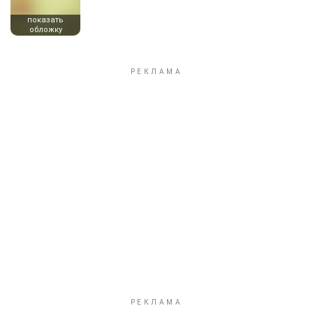
показать
обложку