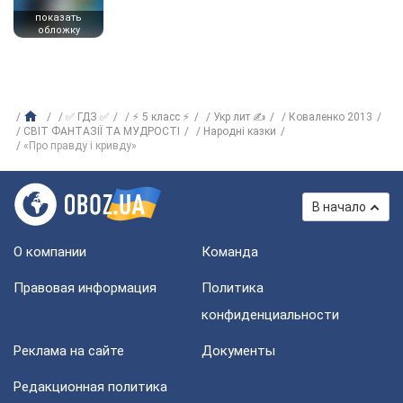
показать
обложку
✅ ГДЗ ✅
⚡ 5 класс ⚡
Укр лит ✍
Коваленко 2013
СВІТ ФАНТАЗІЇ ТА МУДРОСТІ
Народні казки
«Про правду і кривду»
В начало
О компании
Команда
Правовая информация
Политика
конфиденциальности
Реклама на сайте
Документы
Редакционная политика