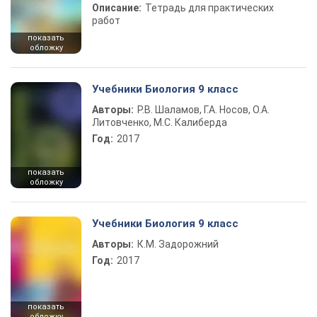
Описание:
Тетрадь для практических
работ
показать
обложку
Учебники Биология 9 класс
Авторы:
Р.В. Шаламов, Г.А. Носов, О.А.
Литовченко, М.С. Калиберда
Год:
2017
показать
обложку
Учебники Биология 9 класс
Авторы:
К.М. Задорожний
Год:
2017
показать
обложку