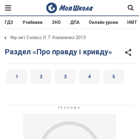
ГДЗ
Учебники
ЗНО
ДПА
Онлайн уроки
НМТ
Укр лит 5 класс Л. Т. Коваленко 2013
Раздел «Про правду і кривду»
1
2
3
4
5