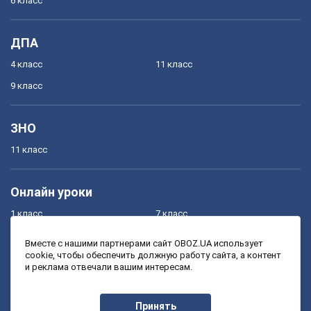
6 класс
ДПА
4 класс
11 класс
9 класс
ЗНО
11 класс
Онлайн уроки
1 класс
7 класс
2 класс
8 класс
Вместе с нашими партнерами сайт OBOZ.UA использует
cookie, чтобы обеспечить должную работу сайта, а контент
3 класс
9 класс
и реклама отвечали вашим интересам.
4 класс
10 класс
5 класс
11 класс
Принять