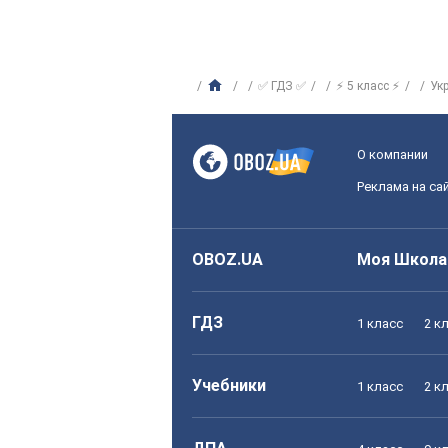
✅ ГДЗ ✅
⚡ 5 класс ⚡
Ук
О компании
Реклама на са
OBOZ.UA
Моя Школа
ГДЗ
1 класс
2 к
Учебники
1 класс
2 к