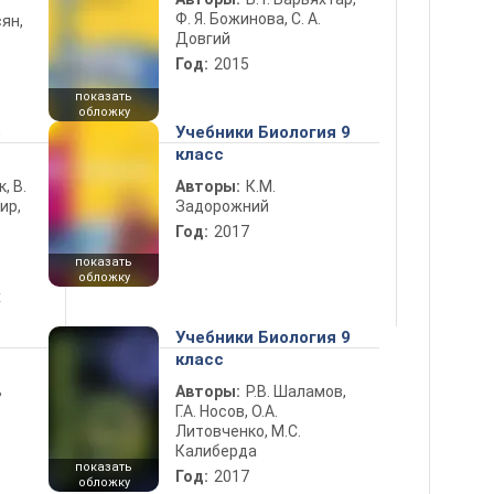
Ф. Я. Божинова, С. А.
ян,
Довгий
Год:
2015
показать
обложку
5
Учебники Биология 9
класс
к, В.
Авторы:
К.М.
ир,
Задорожний
Год:
2017
показать
обложку
х
Учебники Биология 9
класс
ь
Авторы:
Р.В. Шаламов,
Г.А. Носов, О.А.
Литовченко, М.С.
Калиберда
показать
Год:
2017
обложку