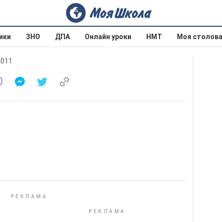
ики
ЗНО
ДПА
Онлайн уроки
НМТ
Моя столов
2011