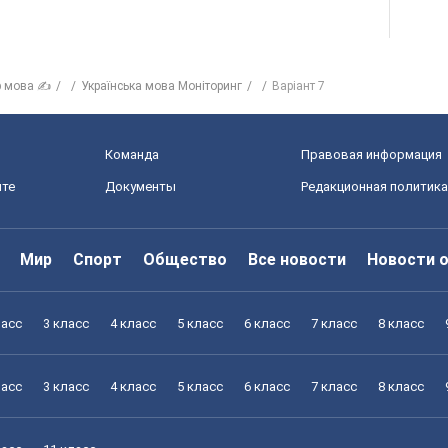
р мова ✍
Українська мова Моніторинг
Варіант 7
Команда
Правовая информация
йте
Документы
Редакционная политика
Мир
Спорт
Общество
Все новости
Новости 
ласс
3 класс
4 класс
5 класс
6 класс
7 класс
8 класс
ласс
3 класс
4 класс
5 класс
6 класс
7 класс
8 класс