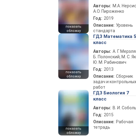
Авторы:
М.А. Нерсис
А.О. Пироженко
Год:
2019
Описание:
Уровень
показать
стандарта
обложку
ГДЗ Математика 
класс
Авторы:
А. Г. Мерзля
Б. Полонский, М. С. Як
Ю. М. Рабинович
Год:
2013
показать
Описание:
Сборник
обложку
задач и контрольны
работ
ГДЗ Биология 7
класс
Авторы:
В. И. Собол
Год:
2015
Описание:
Рабочая
тетрадь
показать
обложку