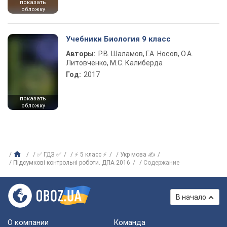
показать
обложку
Учебники Биология 9 класс
Авторы:
Р.В. Шаламов, Г.А. Носов, О.А.
Литовченко, М.С. Калиберда
Год:
2017
показать
обложку
✅ ГДЗ ✅
⚡ 5 класс ⚡
Укр мова ✍
Підсумкові контрольні роботи. ДПА 2016
Содержание
В начало
О компании
Команда