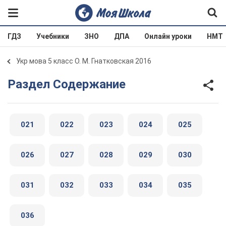
ГДЗ
Учебники
ЗНО
ДПА
Онлайн уроки
НМТ
Укр мова 5 класс О. М. Гнатковская 2016
Раздел Содержание
021
022
023
024
025
026
027
028
029
030
031
032
033
034
035
036