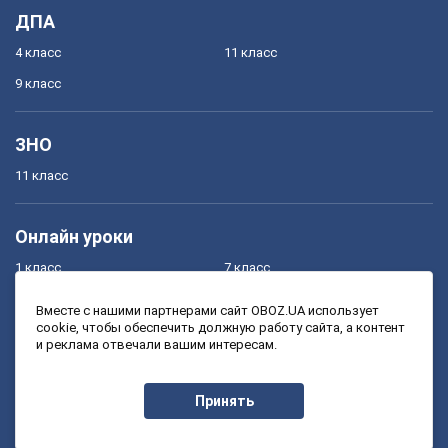
ДПА
4 класс
11 класс
9 класс
ЗНО
11 класс
Онлайн уроки
1 класс
7 класс
2 класс
8 класс
Вместе с нашими партнерами сайт OBOZ.UA использует
cookie, чтобы обеспечить должную работу сайта, а контент
3 класс
9 класс
и реклама отвечали вашим интересам.
4 класс
10 класс
5 класс
11 класс
Принять
6 класс