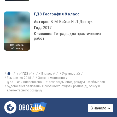
ГДЗ География 9 класс
Авторы:
В. М. Бойко, И. Л. Дитчук
Год:
2017
Описание:
Тетрадь для практических
работ
показать
обложку
✅ ГДЗ ✅
⚡ 5 класс ⚡
Укр мова ✍
Ермоленко 2018
Зв’язне мовлення
§ 55. Типи висловлювання: розповідь, опис, роздум. Особливості
будови висловлювань. Особливості будови розповіді, опису й
елементарного роздуму
В начало