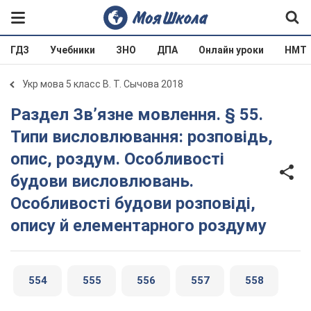
ГДЗ
Учебники
ЗНО
ДПА
Онлайн уроки
НМТ
Укр мова 5 класс В. Т. Сычова 2018
Раздел Зв’язне мовлення. § 55.
Типи висловлювання: розповідь,
опис, роздум. Особливості
будови висловлювань.
Особливості будови розповіді,
опису й елементарного роздуму
554
555
556
557
558