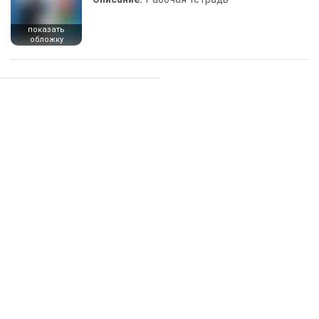
показать
обложку