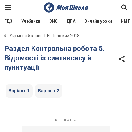
ГДЗ
Учебники
ЗНО
ДПА
Онлайн уроки
НМТ
Укр мова 5 класс Т.Н. Положий 2018
Раздел Контрольна робота 5.
Відомості із синтаксису й
пунктуації
Варіант 1
Варіант 2