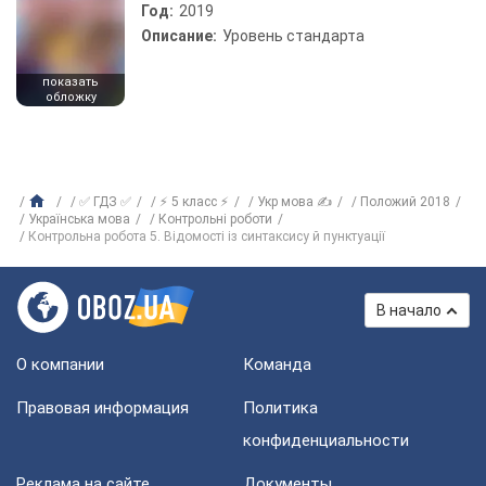
Год:
2019
Описание:
Уровень стандарта
показать
обложку
✅ ГДЗ ✅
⚡ 5 класс ⚡
Укр мова ✍
Положий 2018
Українська мова
Контрольні роботи
Контрольна робота 5. Відомості із синтаксису й пунктуації
В начало
О компании
Команда
Правовая информация
Политика
конфиденциальности
Реклама на сайте
Документы