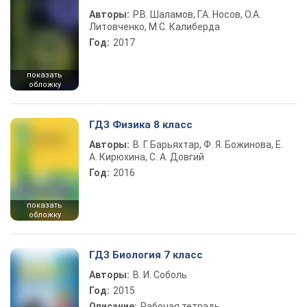
Авторы:
Р.В. Шаламов, Г.А. Носов, О.А.
Литовченко, М.С. Калиберда
Год:
2017
показать
обложку
ГДЗ Физика 8 класс
Авторы:
В. Г. Барьяхтар, Ф. Я. Божинова, Е.
А. Кирюхина, С. А. Довгий
Год:
2016
показать
обложку
ГДЗ Биология 7 класс
Авторы:
В. И. Соболь
Год:
2015
Описание:
Рабочая тетрадь