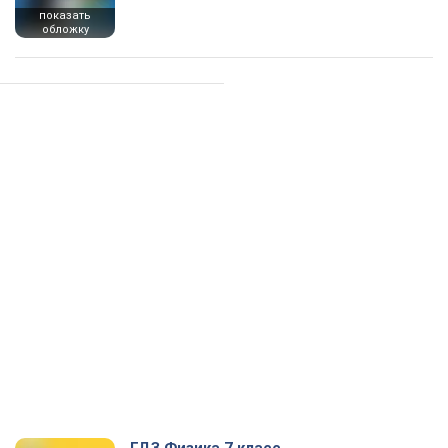
показать
обложку