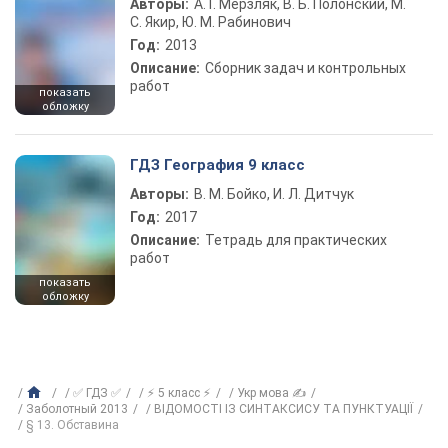
Авторы:
А. Г. Мерзляк, В. Б. Полонский, М.
С. Якир, Ю. М. Рабинович
Год:
2013
Описание:
Сборник задач и контрольных
работ
показать
обложку
ГДЗ География 9 класс
Авторы:
В. М. Бойко, И. Л. Дитчук
Год:
2017
Описание:
Тетрадь для практических
работ
показать
обложку
✅ ГДЗ ✅
⚡ 5 класс ⚡
Укр мова ✍
Заболотный 2013
ВІДОМОСТІ ІЗ СИНТАКСИСУ ТА ПУНКТУАЦІЇ
§ 13. Обставина