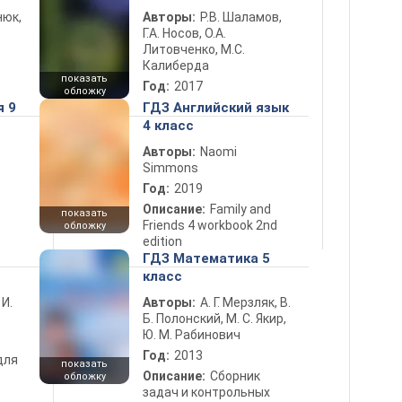
нюк,
Авторы:
Р.В. Шаламов,
Г.А. Носов, О.А.
Литовченко, М.С.
Калиберда
показать
Год:
2017
обложку
я 9
ГДЗ Английский язык
4 класс
Авторы:
Naomi
Simmons
Год:
2019
Описание:
Family and
показать
Friends 4 workbook 2nd
обложку
edition
ГДЗ Математика 5
класс
 И.
Авторы:
А. Г. Мерзляк, В.
Б. Полонский, М. С. Якир,
Ю. М. Рабинович
Год:
2013
для
показать
Описание:
Сборник
обложку
задач и контрольных