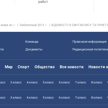
работ
р мова ✍
Заболотный 2013
ВІДОМОСТІ ІЗ СИНТАКСИСУ ТА ПУНКТУ
Команда
Правовая информация
йте
Документы
Редакционная политика
Мир
Спорт
Общество
Все новости
Новости 
ласс
3 класс
4 класс
5 класс
6 класс
7 класс
8 класс
ласс
3 класс
4 класс
5 класс
6 класс
7 класс
8 класс