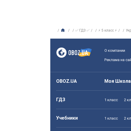
✅ ГДЗ ✅
⚡ 5 класс ⚡
Ук
О компании
Реклама на са
OBOZ.UA
Моя Школа
ГДЗ
1 класс
2 к
Учебники
1 класс
2 к