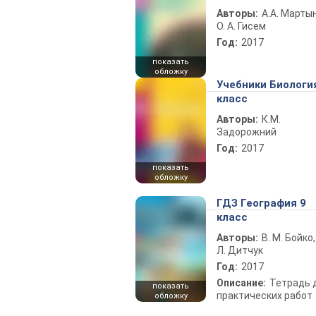
Авторы:
А.А. Марты
О. А. Гисем
Год:
2017
показать
обложку
Учебники Биологи
класс
Авторы:
К.М.
Задорожний
Год:
2017
показать
обложку
ГДЗ География 9
класс
Авторы:
В. М. Бойко,
Л. Дитчук
Год:
2017
Описание:
Тетрадь 
показать
практических работ
обложку