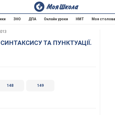
ики
ЗНО
ДПА
Онлайн уроки
НМТ
Моя столов
2013
я
148
149