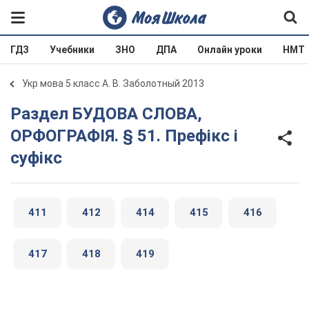
ГДЗ
Учебники
ЗНО
ДПА
Онлайн уроки
НМТ
Укр мова 5 класс А. В. Заболотный 2013
Раздел БУДОВА СЛОВА,
ОРФОГРАФІЯ. § 51. Префікс і
суфікс
411
412
414
415
416
417
418
419