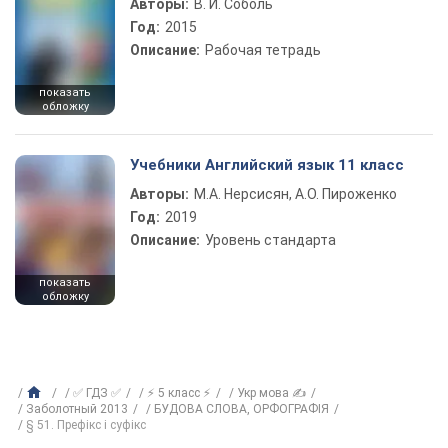
Авторы:
В. И. Соболь
Год:
2015
Описание:
Рабочая тетрадь
показать
обложку
Учебники Английский язык 11 класс
Авторы:
М.А. Нерсисян, А.О. Пироженко
Год:
2019
Описание:
Уровень стандарта
показать
обложку
✅ ГДЗ ✅
⚡ 5 класс ⚡
Укр мова ✍
Заболотный 2013
БУДОВА СЛОВА, ОРФОГРАФІЯ
§ 51. Префікс і суфікс