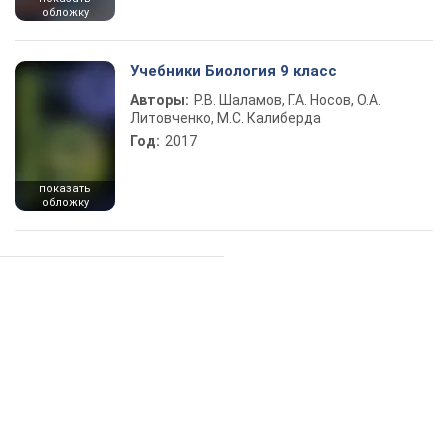
обложку
Учебники Биология 9 класс
Авторы:
Р.В. Шаламов, Г.А. Носов, О.А.
Литовченко, М.С. Калиберда
Год:
2017
показать
обложку