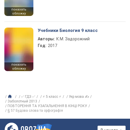
показать
обложку
Учебники Биология 9 класс
Авторы:
К.М. Задорожний
Год:
2017
показать
обложку
✅ ГДЗ ✅
⚡ 5 класс ⚡
Укр мова ✍
Заболотный 2013
ПОВТОРЕННЯ ТА УЗАГАЛЬНЕННЯ В КІНЦІ РОКУ
§ 57 Будова слова та орфографія