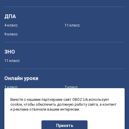
ДПА
4 класс
11 класс
9 класс
ЗНО
11 класс
Онлайн уроки
1 класс
7 класс
2 класс
8 класс
Вместе с нашими партнерами сайт OBOZ.UA использует
cookie, чтобы обеспечить должную работу сайта, а контент
3 класс
9 класс
и реклама отвечали вашим интересам.
4 класс
10 класс
5 класс
11 класс
Принять