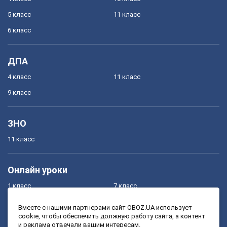
5 класс
11 класс
6 класс
ДПА
4 класс
11 класс
9 класс
ЗНО
11 класс
Онлайн уроки
1 класс
7 класс
2 класс
8 класс
Вместе с нашими партнерами сайт OBOZ.UA использует
cookie, чтобы обеспечить должную работу сайта, а контент
3 класс
9 класс
и реклама отвечали вашим интересам.