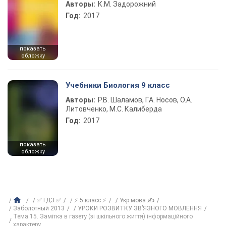
Авторы:
К.М. Задорожний
Год:
2017
показать
обложку
Учебники Биология 9 класс
Авторы:
Р.В. Шаламов, Г.А. Носов, О.А.
Литовченко, М.С. Калиберда
Год:
2017
показать
обложку
✅ ГДЗ ✅
⚡ 5 класс ⚡
Укр мова ✍
Заболотный 2013
УРОКИ РОЗВИТКУ ЗВ’ЯЗНОГО МОВЛЕННЯ
Тема 15. Замітка в газету (зі шкільного життя) інформаційного
характеру