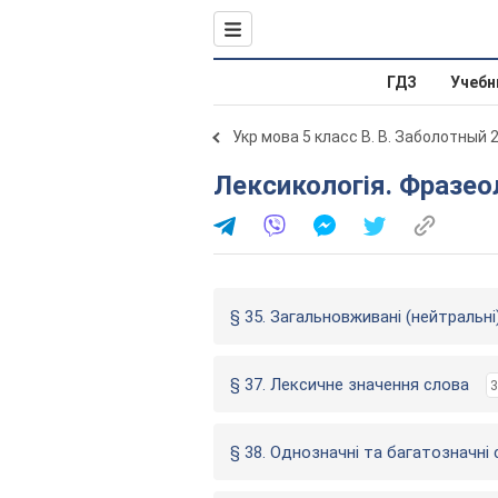
ГДЗ
Учебн
Укр мова 5 класс В. В. Заболотный 
Лексикологія. Фразео
§ 35. Загальновживані (нейтральні
§ 37. Лексичне значення слова
3
§ 38. Однозначні та багатозначні