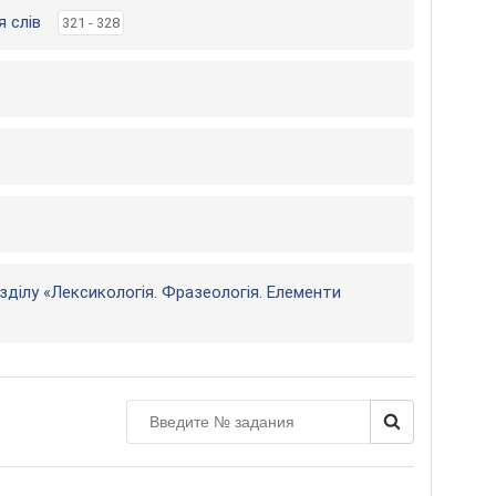
я слів
321 - 328
озділу «Лексикологія. Фразеологія. Елементи