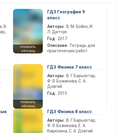
5
ГДЗ География 9
класс
к, В.
Авторы:
В. М. Бойко, И.
ир,
Л. Дитчук
Год:
2017
Описание:
Тетрадь для
показать
практических работ
обложку
х
ГДЗ Физика 7 класс
Авторы:
В. Г. Барьяхтар,
Ф. Я. Божинова, С. А.
ь
Довгий
Год:
2015
показать
обложку
зык
ГДЗ Физика 8 класс
Авторы:
В. Г. Барьяхтар,
Ф. Я. Божинова, Е. А.
Кирюхина, С. А. Довгий