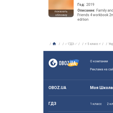
Год:
2019
Описание:
Family an
показать
Friends 4 workbook 2
обложку
edition
✅ ГДЗ ✅
⚡ 5 класс ⚡
Ук
О компании
Реклама на са
OBOZ.UA
Моя Школа
ГДЗ
1 класс
2 к