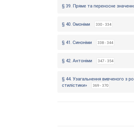
§ 39. Пряме та переносне значенн
§ 40. Омоніми
330 - 334
§ 41. Синоніми
338 - 344
§ 42. Антоніми
347 - 354
§ 44. Узагальнення вивченого з р
стилістики»
369 - 370