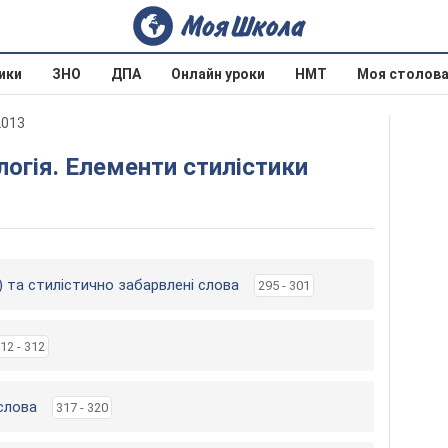
ики
ЗНО
ДПА
Онлайн уроки
НМТ
Моя столов
2013
логія. Елементи стилістики
) та стилістично забарвлені слова
295 - 301
12 - 312
 слова
317 - 320