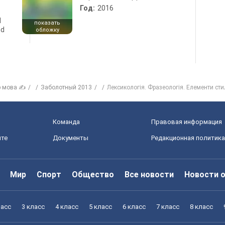
Год:
2016
d
показать
nd
обложку
р мова ✍
Заболотный 2013
Лексикологія. Фразеологія. Елементи сти
Команда
Правовая информация
йте
Документы
Редакционная политика
Мир
Спорт
Общество
Все новости
Новости 
ласс
3 класс
4 класс
5 класс
6 класс
7 класс
8 класс