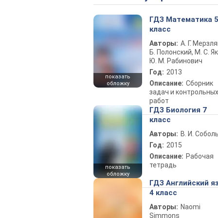
ГДЗ Математика 
класс
Авторы:
А. Г. Мерзля
Б. Полонский, М. С. Як
Ю. М. Рабинович
Год:
2013
показать
Описание:
Сборник
обложку
задач и контрольны
работ
ГДЗ Биология 7
класс
Авторы:
В. И. Собол
Год:
2015
Описание:
Рабочая
тетрадь
показать
обложку
ГДЗ Английский я
4 класс
Авторы:
Naomi
Simmons