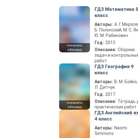
ГДЗ Математика 
класс
Авторы:
А. Г. Мерзля
Б. Полонский, М. С. Як
Ю. М. Рабинович
Год:
2013
показать
Описание:
Сборник
обложку
задач и контрольны
работ
ГДЗ География 9
класс
Авторы:
В. М. Бойко,
Л. Дитчук
Год:
2017
Описание:
Тетрадь 
показать
практических работ
обложку
ГДЗ Английский я
4 класс
Авторы:
Naomi
Simmons