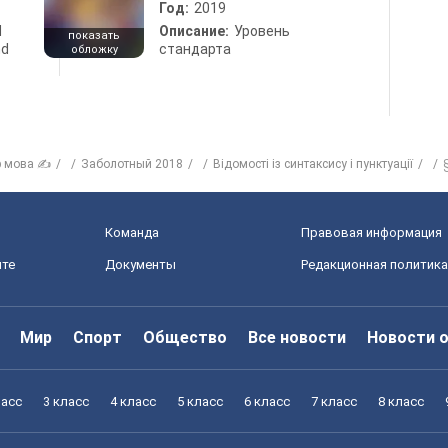
Год:
2019
d
Описание:
Уровень
показать
nd
стандарта
обложку
р мова ✍
Заболотный 2018
Відомості із синтаксису і пунктуації
Команда
Правовая информация
йте
Документы
Редакционная политика
Мир
Спорт
Общество
Все новости
Новости 
ласс
3 класс
4 класс
5 класс
6 класс
7 класс
8 класс