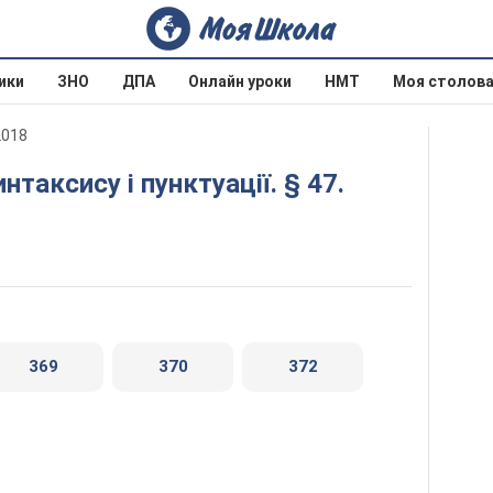
ики
ЗНО
ДПА
Онлайн уроки
НМТ
Моя столов
2018
369
370
372