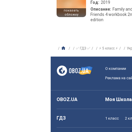
Год:
2019
Описание:
Family an
показать
Friends 4 workbook 2
обложку
edition
✅ ГДЗ ✅
⚡ 5 класс ⚡
Ук
О компании
Реклама на са
OBOZ.UA
Моя Школа
ГДЗ
1 класс
2 к