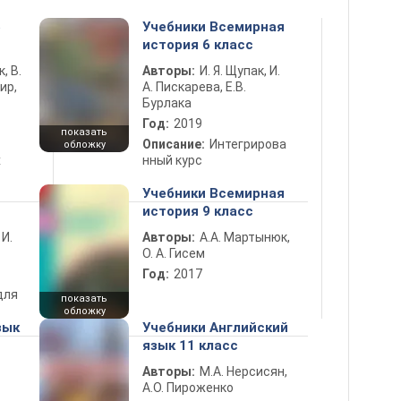
5
Учебники Всемирная
история 6 класс
к, В.
Авторы:
И. Я. Щупак, И.
ир,
А. Пискарева, Е.В.
Бурлака
Год:
2019
показать
Описание:
Интегрирова
обложку
х
нный курс
Учебники Всемирная
история 9 класс
 И.
Авторы:
А.А. Мартынюк,
О. А. Гисем
Год:
2017
для
показать
обложку
зык
Учебники Английский
язык 11 класс
Авторы:
М.А. Нерсисян,
А.О. Пироженко