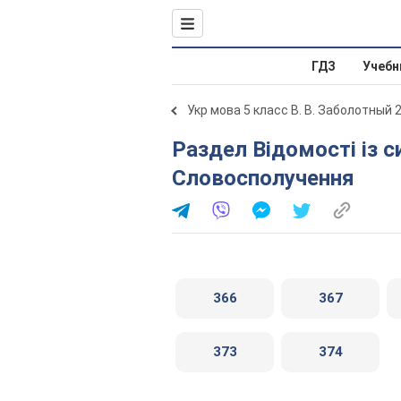
ГДЗ
Учебн
Укр мова 5 класс В. В. Заболотный 
Раздел Відомості із синтаксису і пунктуації. § 47.
Словосполучення
366
367
373
374