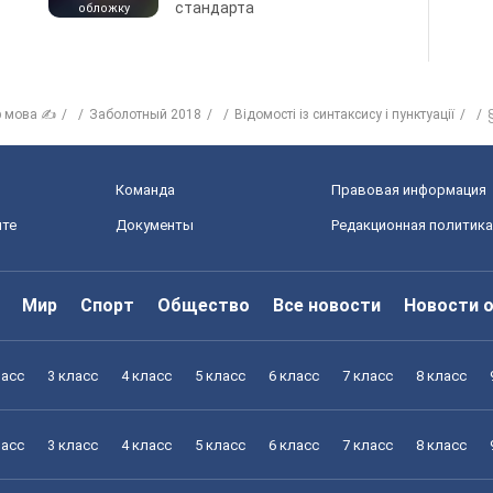
стандарта
обложку
р мова ✍
Заболотный 2018
Відомості із синтаксису і пунктуації
Команда
Правовая информация
йте
Документы
Редакционная политика
Мир
Спорт
Общество
Все новости
Новости 
ласс
3 класс
4 класс
5 класс
6 класс
7 класс
8 класс
ласс
3 класс
4 класс
5 класс
6 класс
7 класс
8 класс