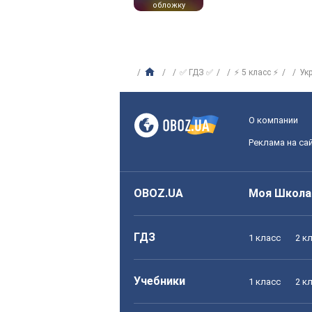
обложку
✅ ГДЗ ✅
⚡ 5 класс ⚡
Ук
О компании
Реклама на са
OBOZ.UA
Моя Школа
ГДЗ
1 класс
2 к
Учебники
1 класс
2 к