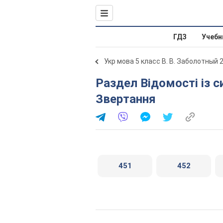
ГДЗ
Учебн
Укр мова 5 класс В. В. Заболотный 
Раздел Відомості із синтаксису і пунктуації. § 57.
Звертання
451
452