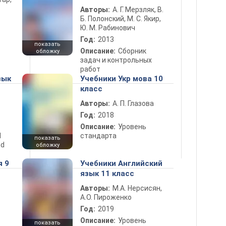
Авторы:
А. Г. Мерзляк, В.
Б. Полонский, М. С. Якир,
Ю. М. Рабинович
Год:
2013
показать
Описание:
Сборник
обложку
задач и контрольных
работ
зык
Учебники Укр мова 10
класс
Авторы:
А. П. Глазова
Год:
2018
Описание:
Уровень
d
стандарта
показать
nd
обложку
я 9
Учебники Английский
язык 11 класс
Авторы:
М.А. Нерсисян,
А.О. Пироженко
Год:
2019
Описание:
Уровень
показать