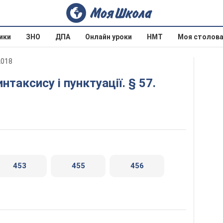
ики
ЗНО
ДПА
Онлайн уроки
НМТ
Моя столов
2018
453
455
456