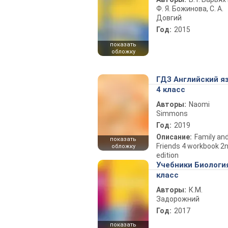
Ф. Я. Божинова, С. А.
Довгий
Год:
2015
показать
обложку
ГДЗ Английский я
4 класс
Авторы:
Naomi
Simmons
Год:
2019
Описание:
Family an
показать
Friends 4 workbook 2
обложку
edition
Учебники Биологи
класс
Авторы:
К.М.
Задорожний
Год:
2017
показать