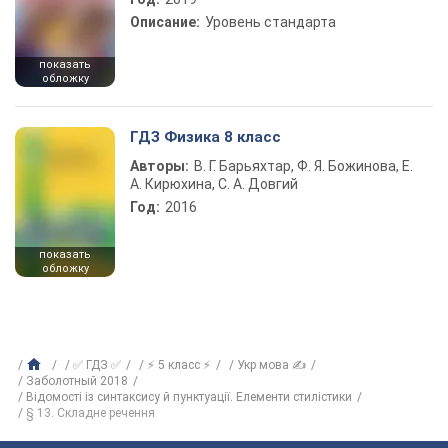
Описание:
Уровень стандарта
показать
обложку
ГДЗ Физика 8 класс
Авторы:
В. Г. Барьяхтар, Ф. Я. Божинова, Е.
А. Кирюхина, С. А. Довгий
Год:
2016
показать
обложку
✅ ГДЗ ✅
⚡ 5 класс ⚡
Укр мова ✍
Заболотный 2018
Відомості із синтаксису й пунктуації. Елементи стилістики
§ 13. Складне речення