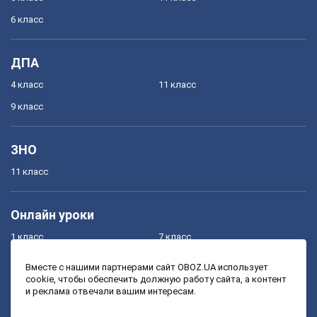
6 класс
ДПА
4 класс
11 класс
9 класс
ЗНО
11 класс
Онлайн уроки
1 класс
7 класс
2 класс
8 класс
Вместе с нашими партнерами сайт OBOZ.UA использует
cookie, чтобы обеспечить должную работу сайта, а контент
3 класс
9 класс
и реклама отвечали вашим интересам.
4 класс
10 класс