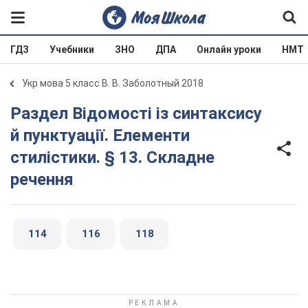
ГДЗ
Учебники
ЗНО
ДПА
Онлайн уроки
НМТ
Укр мова 5 класс В. В. Заболотный 2018
Раздел Відомості із синтаксису
й пунктуації. Елементи
стилістики. § 13. Складне
речення
114
116
118