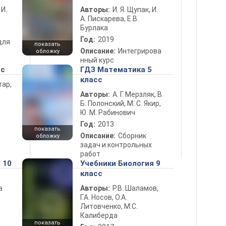
 И.
Авторы:
И. Я. Щупак, И.
А. Пискарева, Е.В.
Бурлака
Год:
2019
для
показать
Описание:
Интегрирова
обложку
нный курс
сс
ГДЗ Математика 5
класс
тар,
Авторы:
А. Г. Мерзляк, В.
Б. Полонский, М. С. Якир,
Ю. М. Рабинович
Год:
2013
показать
Описание:
Сборник
обложку
задач и контрольных
работ
 10
Учебники Биология 9
класс
а
Авторы:
Р.В. Шаламов,
Г.А. Носов, О.А.
Литовченко, М.С.
Калиберда
показать