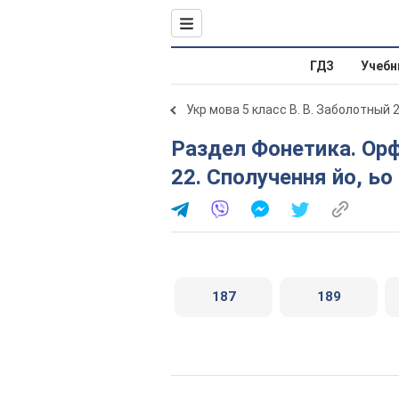
ГДЗ
Учебн
Укр мова 5 класс В. В. Заболотный 
Раздел Фонетика. Орфоепія. Графіка. Орфографія. §
22. Сполучення йо, ьо
187
189