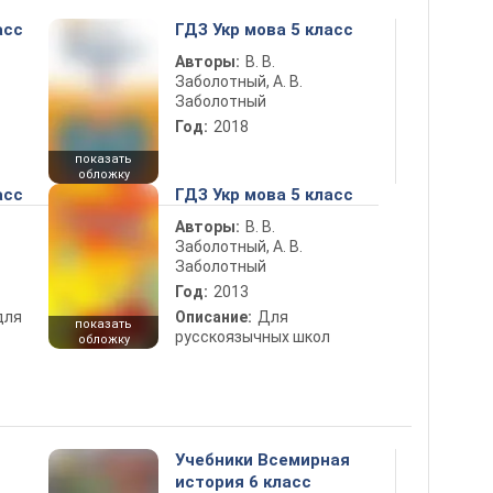
асс
ГДЗ Укр мова 5 класс
Авторы:
В. В.
Заболотный, А. В.
Заболотный
Год:
2018
показать
обложку
асс
ГДЗ Укр мова 5 класс
Авторы:
В. В.
Заболотный, А. В.
Заболотный
Год:
2013
для
Описание:
Для
показать
русскоязычных школ
обложку
Учебники Всемирная
история 6 класс