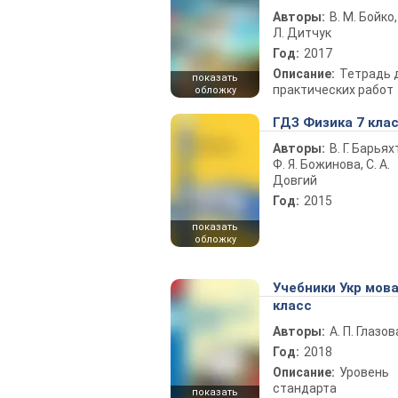
Авторы:
В. М. Бойко,
Л. Дитчук
Год:
2017
Описание:
Тетрадь 
показать
практических работ
обложку
ГДЗ Физика 7 кла
Авторы:
В. Г. Барьях
Ф. Я. Божинова, С. А.
Довгий
Год:
2015
показать
обложку
Учебники Укр мова
класс
Авторы:
А. П. Глазов
Год:
2018
Описание:
Уровень
стандарта
показать