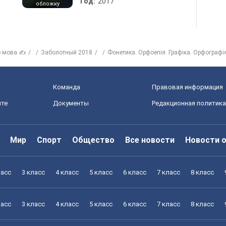
Год:
2017
обложку
р мова ✍
Заболотный 2018
Фонетика. Орфоепія. Графіка. Орфографі
Команда
Правовая информация
йте
Документы
Редакционная политика
Мир
Спорт
Общество
Все новости
Новости 
ласс
3 класс
4 класс
5 класс
6 класс
7 класс
8 класс
ласс
3 класс
4 класс
5 класс
6 класс
7 класс
8 класс