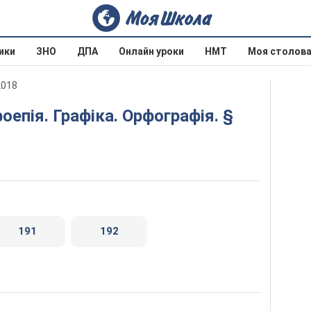
ики
ЗНО
ДПА
Онлайн уроки
НМТ
Моя столов
2018
191
192