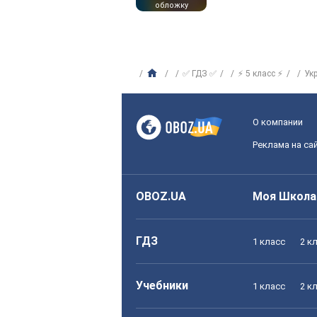
обложку
✅ ГДЗ ✅
⚡ 5 класс ⚡
Ук
О компании
Реклама на са
OBOZ.UA
Моя Школа
ГДЗ
1 класс
2 к
Учебники
1 класс
2 к