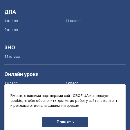
ДПА
4 класс
11 класс
9 класс
ЗНО
11 класс
Онлайн уроки
1 класс
7 класс
2 класс
8 класс
Вместе с нашими партнерами сайт OBOZ.UA использует
cookie, чтобы обеспечить должную работу сайта, а контент
3 класс
9 класс
и реклама отвечали вашим интересам.
4 класс
10 класс
5 класс
11 класс
Принять
6 класс