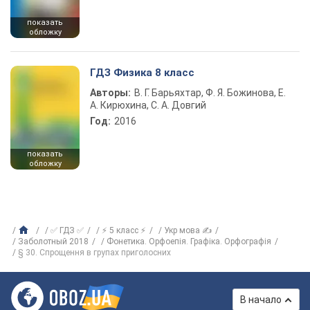
показать
обложку
ГДЗ Физика 8 класс
Авторы:
В. Г. Барьяхтар, Ф. Я. Божинова, Е.
А. Кирюхина, С. А. Довгий
Год:
2016
показать
обложку
✅ ГДЗ ✅
⚡ 5 класс ⚡
Укр мова ✍
Заболотный 2018
Фонетика. Орфоепія. Графіка. Орфографія
§ 30. Спрощення в групах приголосних
В начало