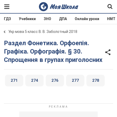
ГДЗ
Учебники
ЗНО
ДПА
Онлайн уроки
НМТ
Укр мова 5 класс В. В. Заболотный 2018
Раздел Фонетика. Орфоепія.
Графіка. Орфографія. § 30.
Спрощення в групах приголосних
271
274
276
277
278