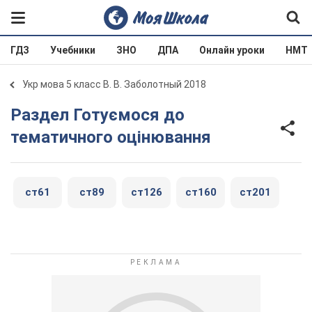
ГДЗ
Учебники
ЗНО
ДПА
Онлайн уроки
НМТ
Укр мова 5 класс В. В. Заболотный 2018
Раздел Готуємося до
тематичного оцінювання
ст61
ст89
ст126
ст160
ст201