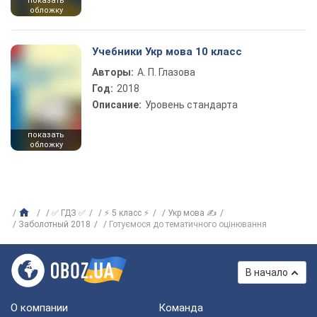
показать
обложку
Учебники Укр мова 10 класс
Авторы:
А. П. Глазова
Год:
2018
Описание:
Уровень стандарта
показать
обложку
✅ ГДЗ ✅
⚡ 5 класс ⚡
Укр мова ✍
Заболотный 2018
Готуємося до тематичного оцінювання
В начало
О компании
Команда