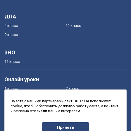
ДПА
4 класс
11 класс
9 класс
ЗНО
11 класс
Онлайн уроки
1 класс
7 класс
2 класс
8 класс
Вместе с нашими партнерами сайт OBOZ.UA использует
cookie, чтобы обеспечить должную работу сайта, а контент
3 класс
9 класс
и реклама отвечали вашим интересам.
4 класс
10 класс
5 класс
11 класс
Принять