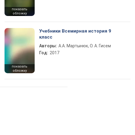
показать
обложку
Учебники Всемирная история 9
класс
Авторы:
А.А. Мартынюк, О. А. Гисем
Год:
2017
показать
обложку