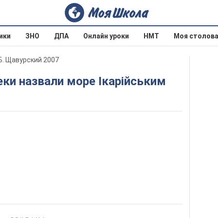
ики
ЗНО
ДПА
Онлайн уроки
НМТ
Моя столов
Б. Щавурский 2007
реки назвали море Ікарійським