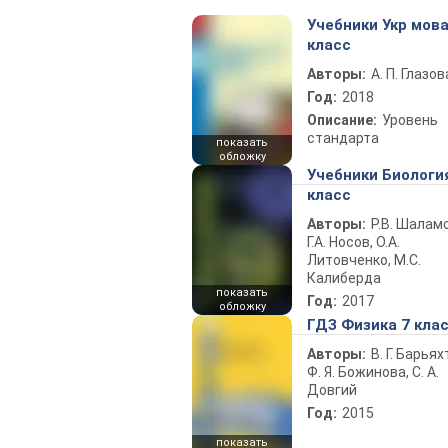
Учебники Укр мова
класс
Авторы:
А. П. Глазов
Год:
2018
Описание:
Уровень
стандарта
показать
обложку
Учебники Биологи
класс
Авторы:
Р.В. Шаламо
Г.А. Носов, О.А.
Литовченко, М.С.
Калиберда
показать
Год:
2017
обложку
ГДЗ Физика 7 кла
Авторы:
В. Г. Барьях
Ф. Я. Божинова, С. А.
Довгий
Год:
2015
показать