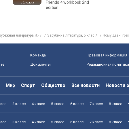
Friends 4 workbook 2nd
обложку
edition
рубежная литература ✍
Зарубіжна література, 5 клас
Чому давні гре
Команда
Правовая информация
йте
Документы
Редакционная политика
Мир
Спорт
Общество
Все новости
Новости 
ласс
3 класс
4 класс
5 класс
6 класс
7 класс
8 класс
ласс
3 класс
4 класс
5 класс
6 класс
7 класс
8 класс